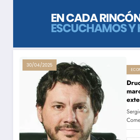
30/04/2025
ECO
Druc
marc
exte
Sergi
Comer