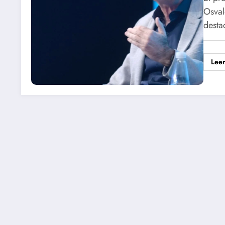
Osval
dest
Lee