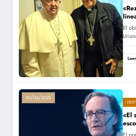
«Rez
líne
El ob
Urion
Lee
30/04/2025
DES
«El 
esco
El pr