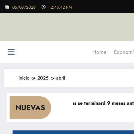
Saltar
06/08/2026
12:48:44 PM
al
contenido
Home
Economí
Inicio
2025
abril
bra de $ 5.000 millones se terminará 9 meses antes de lo p
NUEVAS