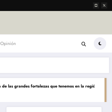
Opinión
andes fortalezas que tenemos en la región»
«Hoy podemo
Destacada
Ec