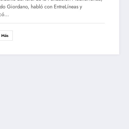
do Giordano, habló con EntreLíneas y
acó…
r Más