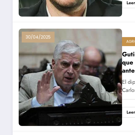
Lee
30/04/2025
AGR
Guti
que 
ante
El di
Carlo
Lee