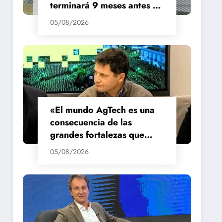
terminará 9 meses antes de
lo previsto
05/08/2026
«El mundo AgTech es una
consecuencia de las
grandes fortalezas que
tenemos en la región»
05/08/2026