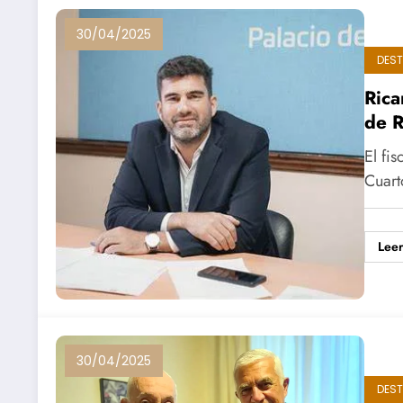
30/04/2025
DES
Rica
de R
El fi
Cuart
Lee
30/04/2025
DES