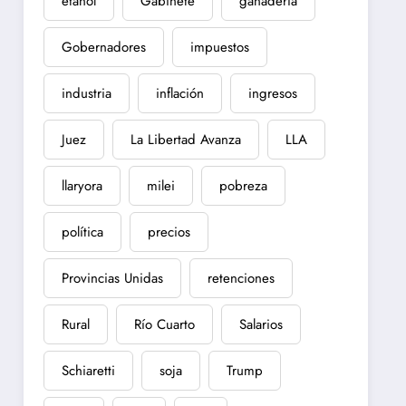
etanol
Gabinete
ganadería
Gobernadores
impuestos
industria
inflación
ingresos
Juez
La Libertad Avanza
LLA
llaryora
milei
pobreza
política
precios
Provincias Unidas
retenciones
Rural
Río Cuarto
Salarios
Schiaretti
soja
Trump