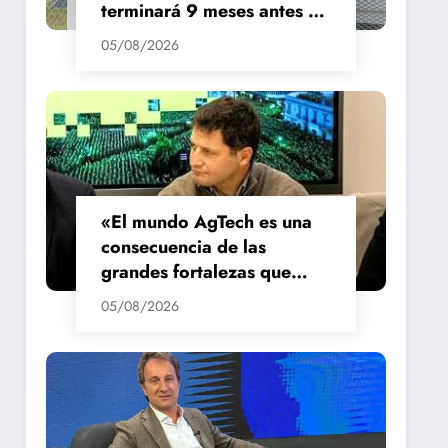
terminará 9 meses antes de
lo previsto
05/08/2026
«El mundo AgTech es una
consecuencia de las
grandes fortalezas que
tenemos en la región»
05/08/2026