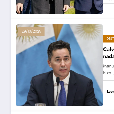
29/10/2025
DES
Calv
nada
Manue
hizo 
Lee