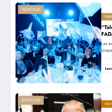
29/10/2025
EMP
“Tal
FAD
Las es
prepa
Lee
29/10/2025
DES