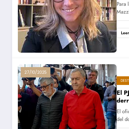
Para 
Mazzi
Lee
27/10/2025
DES
El P
derr
El of
del d