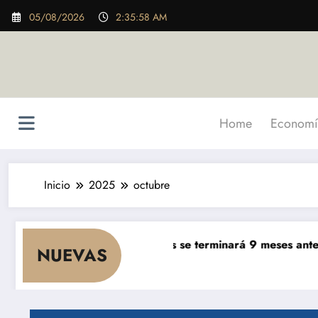
Saltar
05/08/2026
2:36:00 AM
al
contenido
Home
Economí
Inicio
2025
octubre
a de $ 5.000 millones se terminará 9 meses antes de lo prev
NUEVAS