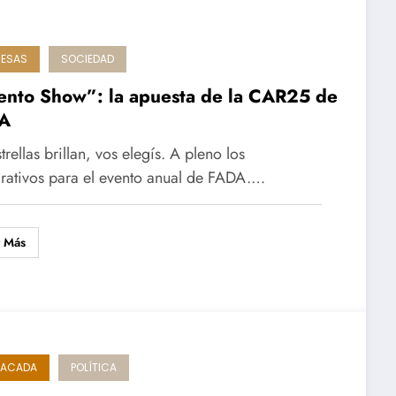
RESAS
SOCIEDAD
ento Show”: la apuesta de la CAR25 de
A
trellas brillan, vos elegís. A pleno los
rativos para el evento anual de FADA.…
r Más
TACADA
POLÍTICA