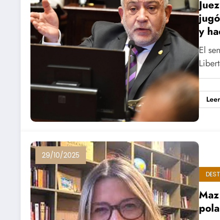
Juez
jugó
y ha
El se
Liber
Lee
29/10/2025
DES
Mazz
pola