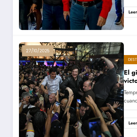
Lee
27/10/2025
DES
El g
vict
Tempr
cuand
Lee