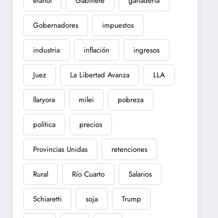
etanol
Gabinete
ganadería
Gobernadores
impuestos
industria
inflación
ingresos
Juez
La Libertad Avanza
LLA
llaryora
milei
pobreza
política
precios
Provincias Unidas
retenciones
Rural
Río Cuarto
Salarios
Schiaretti
soja
Trump