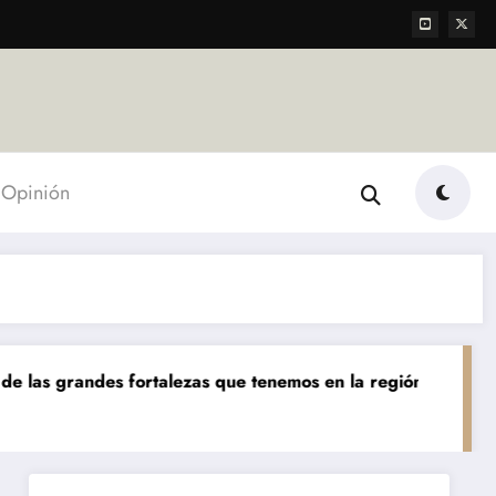
Opinión
es fortalezas que tenemos en la región»
«Hoy podemos 
Destacada
Econo