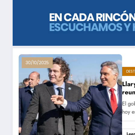
30/10/2025
DES
Llar
reun
El go
hoy e
Lee