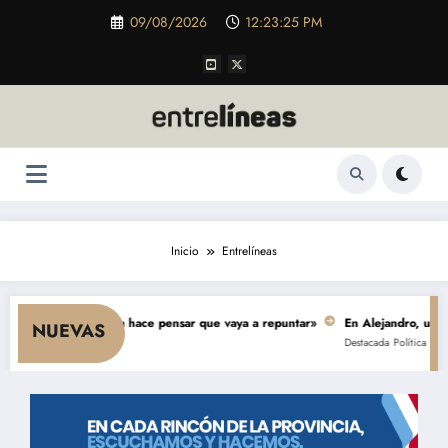
Saltar
09/08/2026
12:23:27 PM
al
contenido
Inicio
Entrelíneas
sumo y nada hace pensar que vaya a repuntar»
En Alejandro, una obra de $
NUEVAS
Destacada
Política