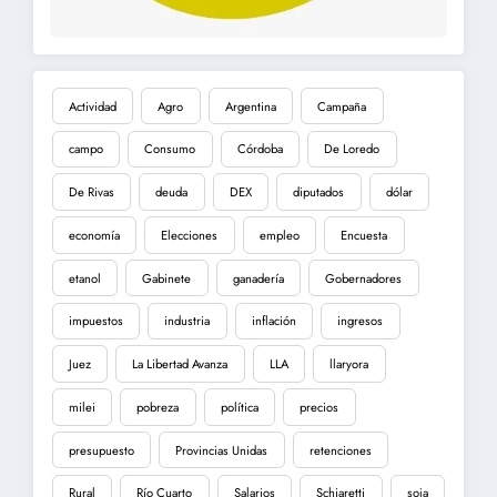
Actividad
Agro
Argentina
Campaña
campo
Consumo
Córdoba
De Loredo
De Rivas
deuda
DEX
diputados
dólar
economía
Elecciones
empleo
Encuesta
etanol
Gabinete
ganadería
Gobernadores
impuestos
industria
inflación
ingresos
Juez
La Libertad Avanza
LLA
llaryora
milei
pobreza
política
precios
presupuesto
Provincias Unidas
retenciones
Rural
Río Cuarto
Salarios
Schiaretti
soja