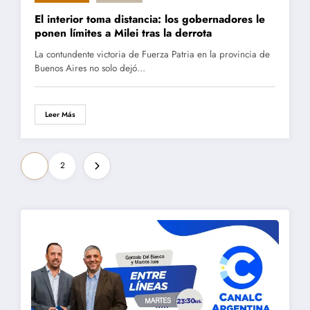
El interior toma distancia: los gobernadores le
ponen límites a Milei tras la derrota
La contundente victoria de Fuerza Patria en la provincia de
Buenos Aires no solo dejó…
Leer Más
Paginación
1
2
de
entradas