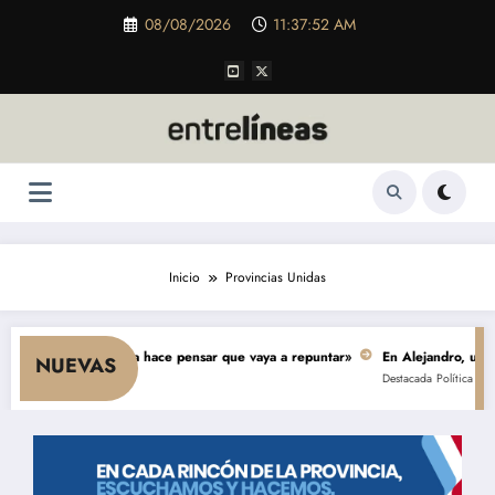
Saltar
08/08/2026
11:37:53 AM
al
contenido
Inicio
Provincias Unidas
nsumo y nada hace pensar que vaya a repuntar»
En Alejandro, una obra de 
NUEVAS
Destacada
Política