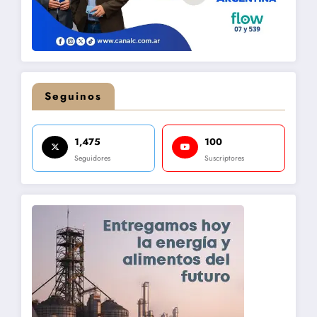
Seguinos
1,475
100
Seguidores
Suscriptores