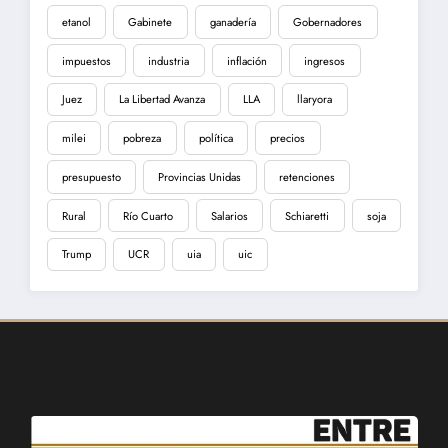
etanol
Gabinete
ganadería
Gobernadores
impuestos
industria
inflación
ingresos
Juez
La Libertad Avanza
LLA
llaryora
milei
pobreza
política
precios
presupuesto
Provincias Unidas
retenciones
Rural
Río Cuarto
Salarios
Schiaretti
soja
Trump
UCR
uia
uic