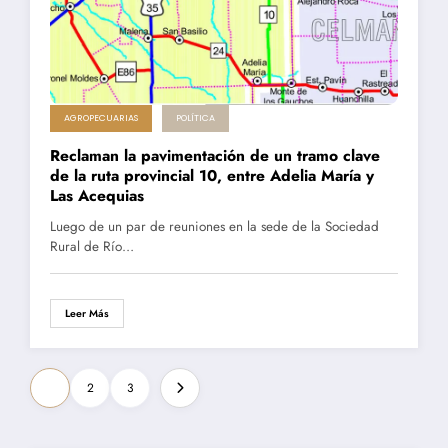
AGROPECUARIAS
POLÍTICA
Reclaman la pavimentación de un tramo clave
de la ruta provincial 10, entre Adelia María y
Las Acequias
Luego de un par de reuniones en la sede de la Sociedad
Rural de Río…
Leer Más
Paginación
1
2
3
de