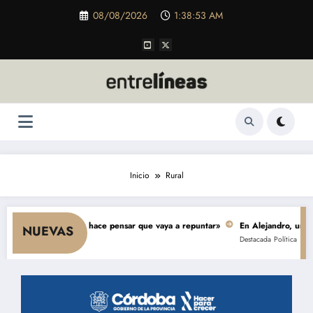
Saltar
08/08/2026
1:38:54 AM
al
contenido
Inicio
Rural
nsumo y nada hace pensar que vaya a repuntar»
En Alejandro, una obra de 
NUEVAS
Destacada
Política