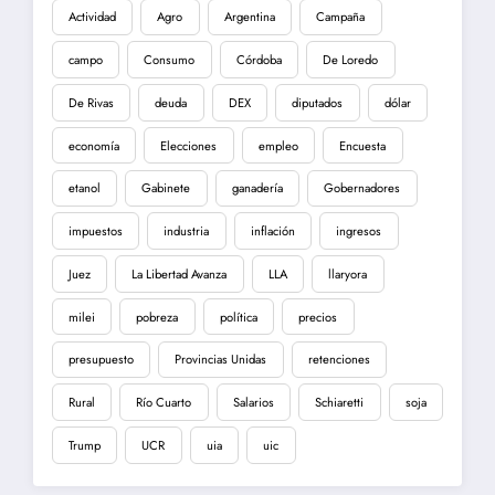
Actividad
Agro
Argentina
Campaña
campo
Consumo
Córdoba
De Loredo
De Rivas
deuda
DEX
diputados
dólar
economía
Elecciones
empleo
Encuesta
etanol
Gabinete
ganadería
Gobernadores
impuestos
industria
inflación
ingresos
Juez
La Libertad Avanza
LLA
llaryora
milei
pobreza
política
precios
presupuesto
Provincias Unidas
retenciones
Rural
Río Cuarto
Salarios
Schiaretti
soja
Trump
UCR
uia
uic