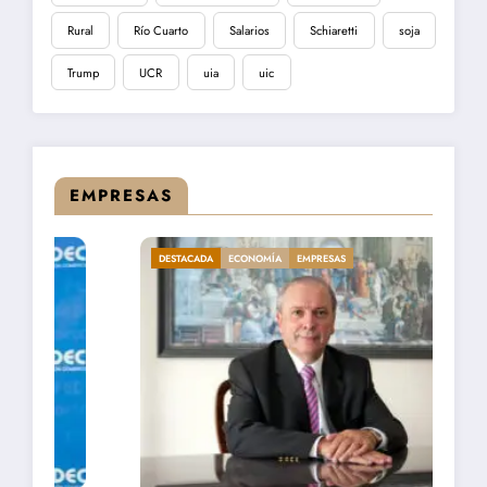
Rural
Río Cuarto
Salarios
Schiaretti
soja
Trump
UCR
uia
uic
EMPRESAS
ECONOMÍA
EMPRESAS
DESTACADA
EMPRESA