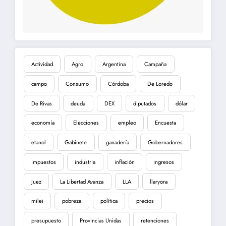
Actividad
Agro
Argentina
Campaña
campo
Consumo
Córdoba
De Loredo
De Rivas
deuda
DEX
diputados
dólar
economía
Elecciones
empleo
Encuesta
etanol
Gabinete
ganadería
Gobernadores
impuestos
industria
inflación
ingresos
Juez
La Libertad Avanza
LLA
llaryora
milei
pobreza
política
precios
presupuesto
Provincias Unidas
retenciones