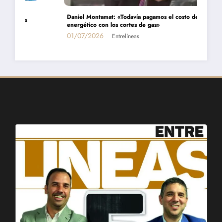
amat: «Todavía pagamos el costo del populismo
con los cortes de gas»
Alejandra Cesolari: 
las metalúrgicas en 
26
Entrelíneas
27/06/2026
Entr