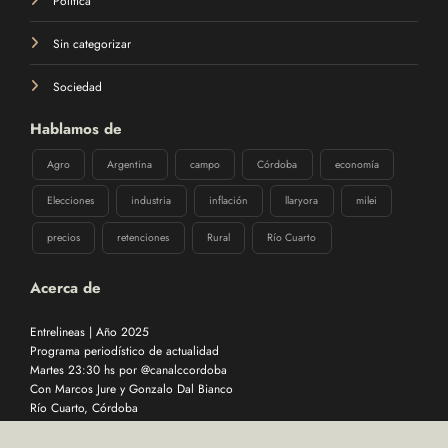
Política
Sin categorizar
Sociedad
Hablamos de
Agro
Argentina
campo
Córdoba
economía
Elecciones
industria
inflación
llaryora
milei
precios
retenciones
Rural
Río Cuarto
Acerca de
Entrelineas | Año 2025
Programa periodístico de actualidad
Martes 23:30 hs por @canalccordoba
Con Marcos Jure y Gonzalo Dal Bianco
Río Cuarto, Córdoba
Desarrollado por
DEVOPS