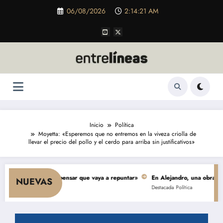
Saltar
06/08/2026
2:14:22 AM
al
contenido
Inicio
Política
Moyetta: «Esperemos que no entremos en la viveza criolla de
llevar el precio del pollo y el cerdo para arriba sin justificativos»
 nada hace pensar que vaya a repuntar»
En Alejandro, una obra de $ 5.000
NUEVAS
Destacada
Política