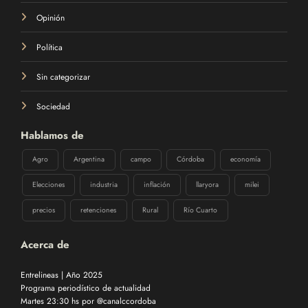
Opinión
Política
Sin categorizar
Sociedad
Hablamos de
Agro
Argentina
campo
Córdoba
economía
Elecciones
industria
inflación
llaryora
milei
precios
retenciones
Rural
Río Cuarto
Acerca de
Entrelineas | Año 2025
Programa periodístico de actualidad
Martes 23:30 hs por @canalccordoba