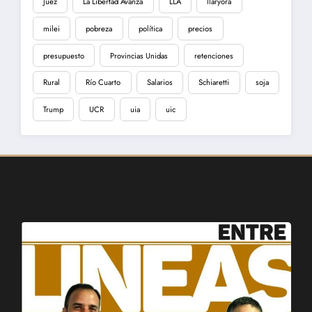
Juez
La Libertad Avanza
LLA
llaryora
milei
pobreza
política
precios
presupuesto
Provincias Unidas
retenciones
Rural
Río Cuarto
Salarios
Schiaretti
soja
Trump
UCR
uia
uic