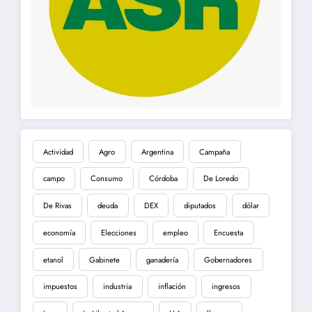
Actividad
Agro
Argentina
Campaña
campo
Consumo
Córdoba
De Loredo
De Rivas
deuda
DEX
diputados
dólar
economía
Elecciones
empleo
Encuesta
etanol
Gabinete
ganadería
Gobernadores
impuestos
industria
inflación
ingresos