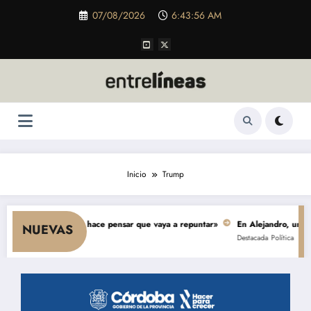
Saltar
07/08/2026
6:43:58 AM
al
contenido
Inicio
Trump
umo y nada hace pensar que vaya a repuntar»
En Alejandro, una obra de $
NUEVAS
Destacada
Política