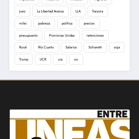
Juez
La Libertad Avanza
LLA
llaryora
milei
pobreza
política
precios
presupuesto
Provincias Unidas
retenciones
Rural
Río Cuarto
Salarios
Schiaretti
soja
Trump
UCR
uia
uic