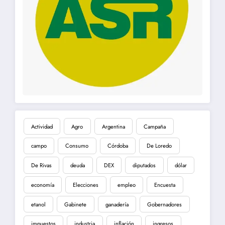
Actividad
Agro
Argentina
Campaña
campo
Consumo
Córdoba
De Loredo
De Rivas
deuda
DEX
diputados
dólar
economía
Elecciones
empleo
Encuesta
etanol
Gabinete
ganadería
Gobernadores
impuestos
industria
inflación
ingresos