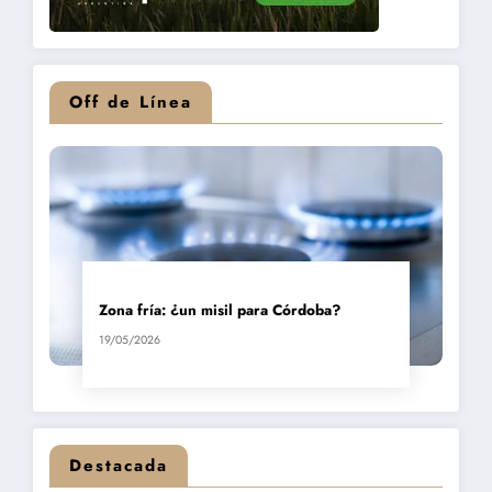
Off de Línea
Zona fría: ¿un misil para Córdoba?
19/05/2026
Destacada