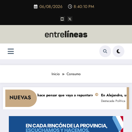
Saltar
06/08/2026
8:40:11 PM
al
contenido
Inicio
Consumo
sumo y nada hace pensar que vaya a repuntar»
En Alejandro, una obra de 
NUEVAS
Destacada
Política