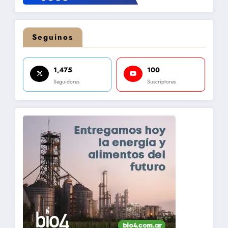
Seguinos
1,475
100
Seguidores
Suscriptores