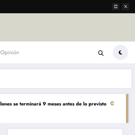
Opinión
minará 9 meses antes de lo previsto
«El mundo AgTech e
Agropecuarias
Destaca