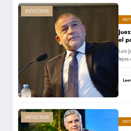
20/02/2026
DES
Juez
el p
Luis 
lejos
Lee
09/02/2026
DES