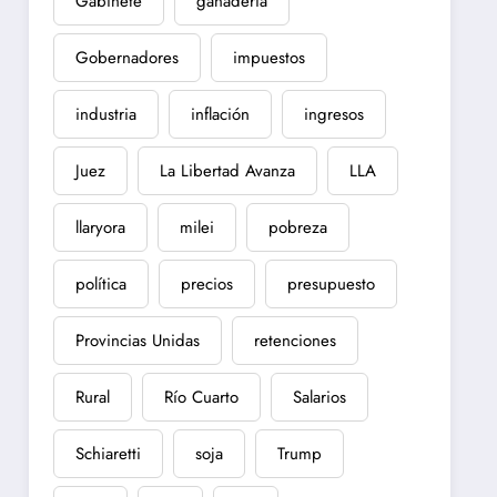
Gabinete
ganadería
Gobernadores
impuestos
industria
inflación
ingresos
Juez
La Libertad Avanza
LLA
llaryora
milei
pobreza
política
precios
presupuesto
Provincias Unidas
retenciones
Rural
Río Cuarto
Salarios
Schiaretti
soja
Trump