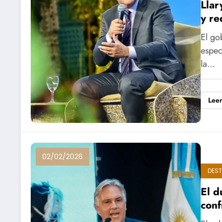
Llar
y re
El go
espec
la…
Lee
02/02/2026
DES
El d
conf