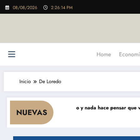
Saltar
08/08/2026
2:26:15 PM
al
contenido
Home
Economí
Inicio
De Loredo
s que cae el consumo y nada hace pensar que vaya a repu
NUEVAS