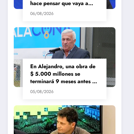
hace pensar que vaya a
repuntar»
06/08/2026
En Alejandro, una obra de
$ 5.000 millones se
terminará 9 meses antes de
lo previsto
05/08/2026