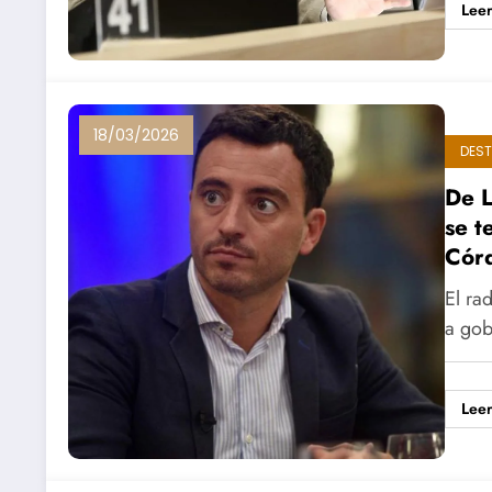
Lee
18/03/2026
DES
De L
se t
Cór
El ra
a gob
Lee