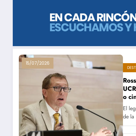
15/07/2026
DES
Ross
UCR 
o ci
El le
de la