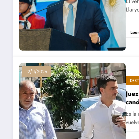
El ve
Llary
Lee
12/11/2025
DES
Juez
can
Es la
vuelv