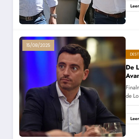
Lee
15/08/2025
DES
De L
Avan
Final
de Lo
Lee