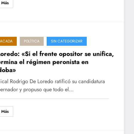
r Más
TACADA
POLÍTICA
SIN CATEGORIZAR
oredo: «Si el frente opositor se unifica,
ermina el régimen peronista en
doba»
dical Rodrigo De Loredo ratificó su candidatura
ernador y propuso que todo el…
r Más