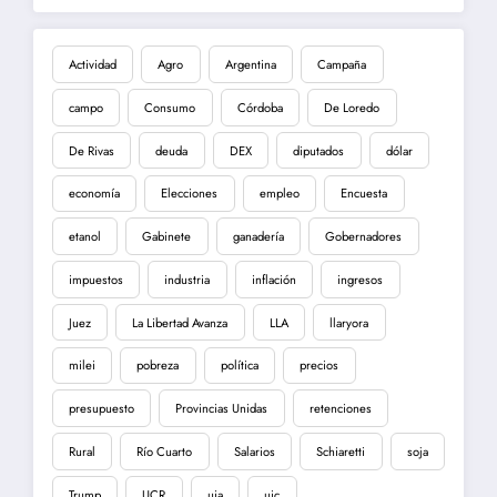
Actividad
Agro
Argentina
Campaña
campo
Consumo
Córdoba
De Loredo
De Rivas
deuda
DEX
diputados
dólar
economía
Elecciones
empleo
Encuesta
etanol
Gabinete
ganadería
Gobernadores
impuestos
industria
inflación
ingresos
Juez
La Libertad Avanza
LLA
llaryora
milei
pobreza
política
precios
presupuesto
Provincias Unidas
retenciones
Rural
Río Cuarto
Salarios
Schiaretti
soja
Trump
UCR
uia
uic