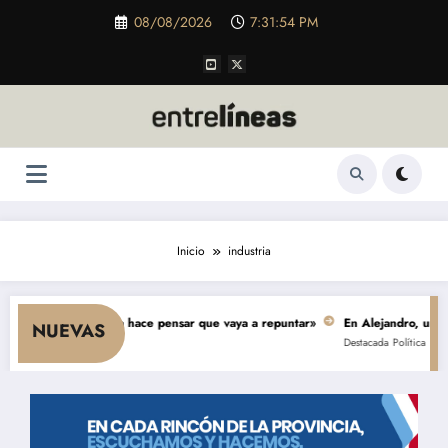
Saltar
08/08/2026
7:31:55 PM
al
contenido
Inicio
industria
nsumo y nada hace pensar que vaya a repuntar»
En Alejandro, una obra de 
NUEVAS
Destacada
Política