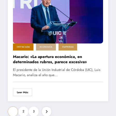
DESTACADA
ECONOMÍA
EMPRESAS
Macario: «La apertura económica, en
determinados rubros, parece excesiva»
El presidente de la Unión Industrial de Córdoba (UIC), Luis
Macario, analiza el año que…
Leer Más
Paginación
1
2
3