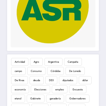
Actividad
Agro
Argentina
Campaña
campo
Consumo
Córdoba
De Loredo
De Rivas
deuda
DEX
diputados
dólar
economía
Elecciones
empleo
Encuesta
etanol
Gabinete
ganadería
Gobernadores