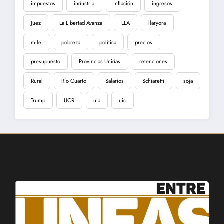
impuestos
industria
inflación
ingresos
Juez
La Libertad Avanza
LLA
llaryora
milei
pobreza
política
precios
presupuesto
Provincias Unidas
retenciones
Rural
Río Cuarto
Salarios
Schiaretti
soja
Trump
UCR
uia
uic