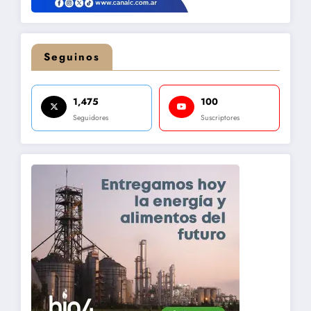
Seguinos
1,475
100
Seguidores
Suscriptores