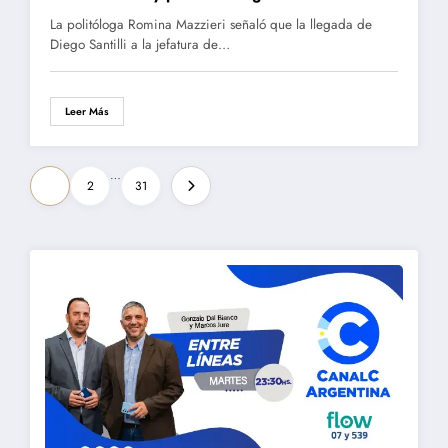
La politóloga Romina Mazzieri señaló que la llegada de
Diego Santilli a la jefatura de…
Leer Más
Paginación
…
1
2
31
de
entradas