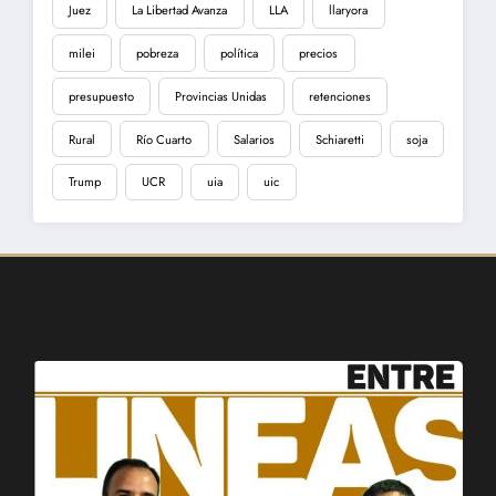
Juez
La Libertad Avanza
LLA
llaryora
milei
pobreza
política
precios
presupuesto
Provincias Unidas
retenciones
Rural
Río Cuarto
Salarios
Schiaretti
soja
Trump
UCR
uia
uic