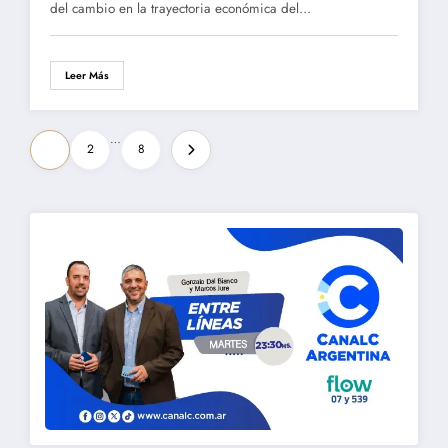
del cambio en la trayectoria económica del…
Leer Más
Paginación
…
1
2
8
de
entradas