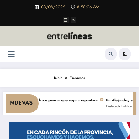
Saltar
08/08/2026
8:58:07 AM
al
contenido
Inicio
Empresas
sumo y nada hace pensar que vaya a repuntar»
En Alejandro, una obra de $
NUEVAS
Destacada
Política