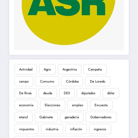
Actividad
Agro
Argentina
Campaña
campo
Consumo
Córdoba
De Loredo
De Rivas
deuda
DEX
diputados
dólar
economía
Elecciones
empleo
Encuesta
etanol
Gabinete
ganadería
Gobernadores
impuestos
industria
inflación
ingresos