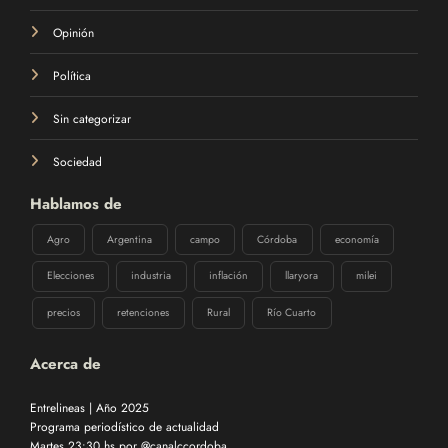
Opinión
Política
Sin categorizar
Sociedad
Hablamos de
Agro
Argentina
campo
Córdoba
economía
Elecciones
industria
inflación
llaryora
milei
precios
retenciones
Rural
Río Cuarto
Acerca de
Entrelineas | Año 2025
Programa periodístico de actualidad
Martes 23:30 hs por @canalccordoba