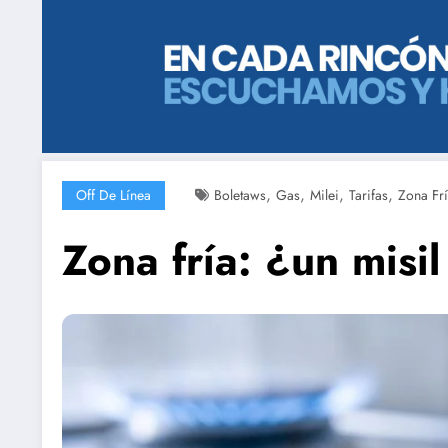
,
,
,
,
Off De Línea
Boletaws
Gas
Milei
Tarifas
Zona Fr
Zona fría: ¿un misi