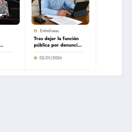
Entrelíneas
Tras dejar la función
pública por denuncias
de acoso, vuelve
Gabriel Bermúdez
02/01/2026
para secundar a
Calleri en Deportes