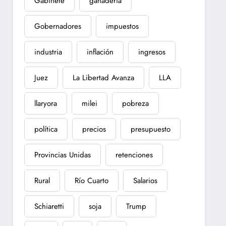
Gabinete
ganadería
Gobernadores
impuestos
industria
inflación
ingresos
Juez
La Libertad Avanza
LLA
llaryora
milei
pobreza
política
precios
presupuesto
Provincias Unidas
retenciones
Rural
Río Cuarto
Salarios
Schiaretti
soja
Trump