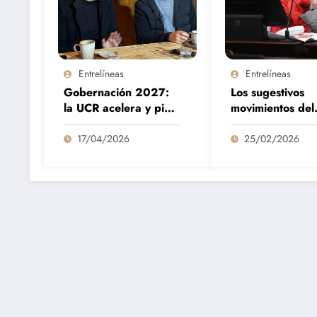
Entrelíneas
Entrelíneas
Gobernación 2027:
Los sugestivos
la UCR acelera y pide
movimientos del
una primaria con LLA,
cordobesismo
PRO, Frente Cívico y
17/04/2026
25/02/2026
Encuentro Vecinal