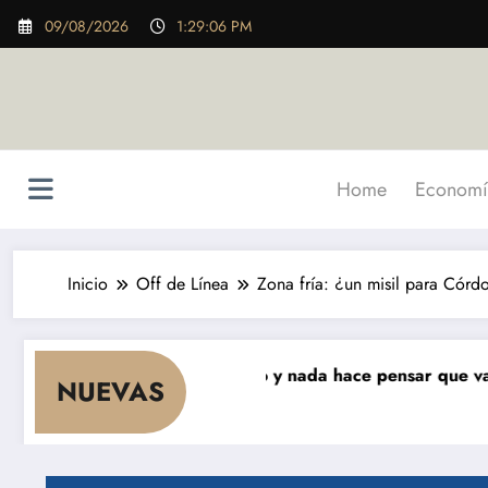
Saltar
09/08/2026
1:29:07 PM
al
contenido
Home
Economí
Inicio
Off de Línea
Zona fría: ¿un misil para Córd
que cae el consumo y nada hace pensar que vaya a repunt
NUEVAS