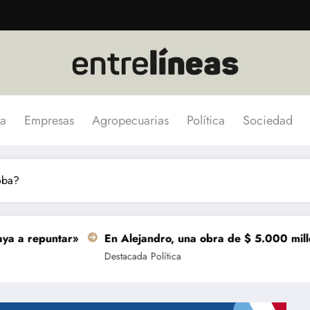
a
Empresas
Agropecuarias
Política
Sociedad
oba?
ar»
En Alejandro, una obra de $ 5.000 millones se termi
Destacada
Política