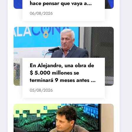
hace pensar que vaya a
repuntar»
06/08/2026
En Alejandro, una obra de
$ 5.000 millones se
terminará 9 meses antes de
lo previsto
05/08/2026