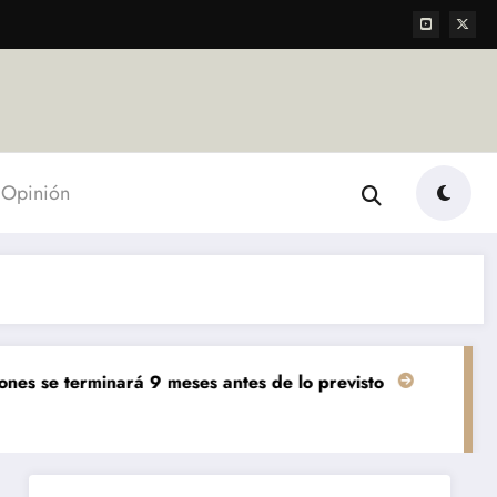
Opinión
nará 9 meses antes de lo previsto
«El mundo AgTech es 
Agropecuarias
Destacada