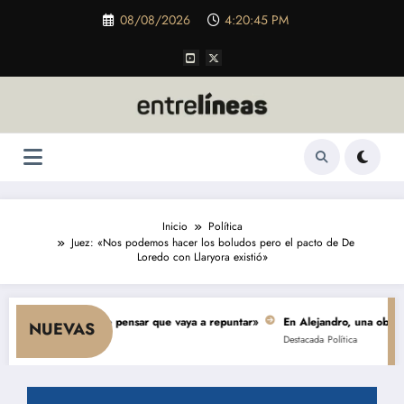
Saltar
08/08/2026
4:20:46 PM
al
contenido
Inicio
Política
Juez: «Nos podemos hacer los boludos pero el pacto de De
Loredo con Llaryora existió»
 y nada hace pensar que vaya a repuntar»
En Alejandro, una obra de $ 5.0
NUEVAS
Destacada
Política