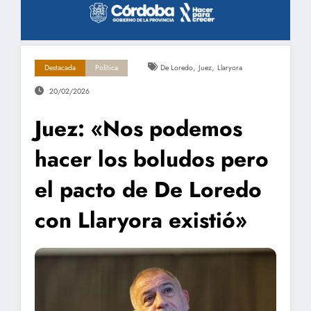
,
,
Destacada
Política
De Loredo
Juez
Llaryora
20/02/2026
Juez: «Nos podemos
hacer los boludos pero
el pacto de De Loredo
con Llaryora existió»