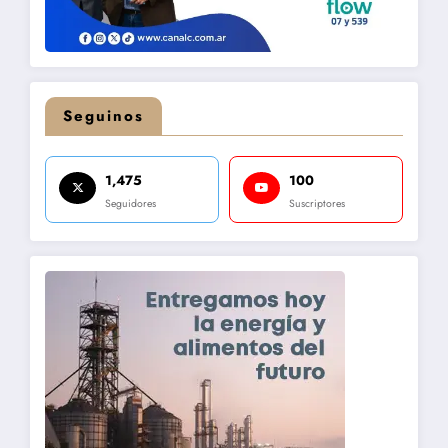
Seguinos
1,475
100
Seguidores
Suscriptores