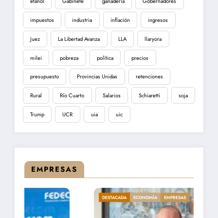
etanol
Gabinete
ganadería
Gobernadores
impuestos
industria
inflación
ingresos
Juez
La Libertad Avanza
LLA
llaryora
milei
pobreza
política
precios
presupuesto
Provincias Unidas
retenciones
Rural
Río Cuarto
Salarios
Schiaretti
soja
Trump
UCR
uia
uic
EMPRESAS
DESTACADA
ECONOMÍA
EMPRESAS