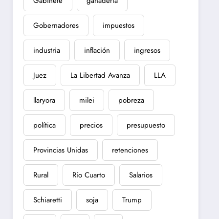
Gabinete
ganadería
Gobernadores
impuestos
industria
inflación
ingresos
Juez
La Libertad Avanza
LLA
llaryora
milei
pobreza
política
precios
presupuesto
Provincias Unidas
retenciones
Rural
Río Cuarto
Salarios
Schiaretti
soja
Trump