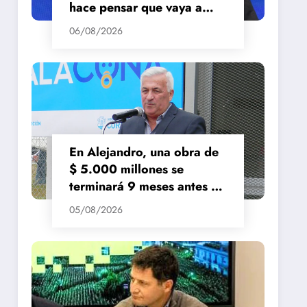
hace pensar que vaya a
repuntar»
06/08/2026
En Alejandro, una obra de
$ 5.000 millones se
terminará 9 meses antes de
lo previsto
05/08/2026