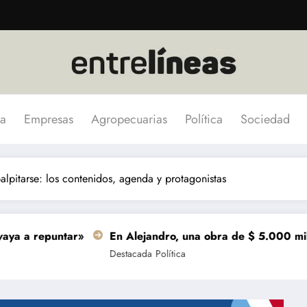
a
Empresas
Agropecuarias
Política
Sociedad
pitarse: los contenidos, agenda y protagonistas
r»
En Alejandro, una obra de $ 5.000 millones se termin
Destacada
Política