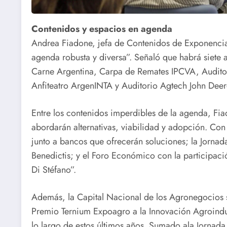
Contenidos y espacios en agenda
Andrea Fiadone, jefa de Contenidos de Exponenciar
agenda robusta y diversa”. Señaló que habrá siete
Carne Argentina, Carpa de Remates IPCVA, Audito
Anfiteatro ArgenINTA y Auditorio Agtech John Deer
Entre los contenidos imperdibles de la agenda, Fia
abordarán alternativas, viabilidad y adopción. Con
junto a bancos que ofrecerán soluciones; la Jorna
Benedictis; y el Foro Económico con la participac
Di Stéfano”.
Además, la Capital Nacional de los Agronegocios se
Premio Ternium Expoagro a la Innovación Agroindus
lo largo de estos últimos años. Sumado ala Jornada