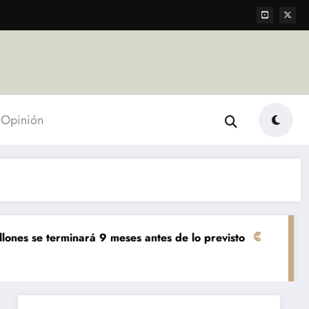
Opinión
ará 9 meses antes de lo previsto
«El mundo AgTech es u
Agropecuarias
Destacada