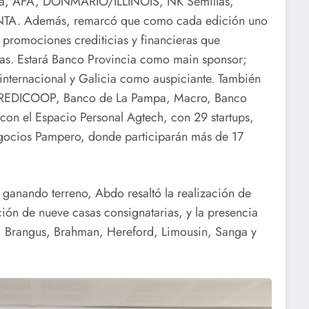
anta, AFA, DONMARIO/ILLINOIS, NK Semillas,
 INTA. Además, remarcó que como cada edición uno
s promociones crediticias y financieras que
das. Estará Banco Provincia como main sponsor;
ternacional y Galicia como auspiciante. También
CREDICOOP, Banco de La Pampa, Macro, Banco
con el Espacio Personal Agtech, con 29 startups,
egocios Pampero, donde participarán más de 17
 ganando terreno, Abdo resaltó la realización de
ación de nueve casas consignatarias, y la presencia
, Brangus, Brahman, Hereford, Limousin, Sanga y