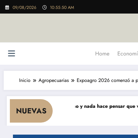
Saltar
09/08/2026
10:55:52 AM
al
contenido
Home
Economí
Inicio
Agropecuarias
Expoagro 2026 comenzó a pal
ue cae el consumo y nada hace pensar que vaya a repunta
NUEVAS