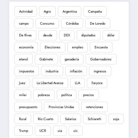
Actividad
Agro
Argentina
Campaña
campo
Consumo
Córdoba
De Loredo
De Rivas
deuda
DEX
diputados
dólar
economía
Elecciones
empleo
Encuesta
etanol
Gabinete
ganadería
Gobernadores
impuestos
industria
inflación
ingresos
Juez
La Libertad Avanza
LLA
llaryora
milei
pobreza
política
precios
presupuesto
Provincias Unidas
retenciones
Rural
Río Cuarto
Salarios
Schiaretti
soja
Trump
UCR
uia
uic