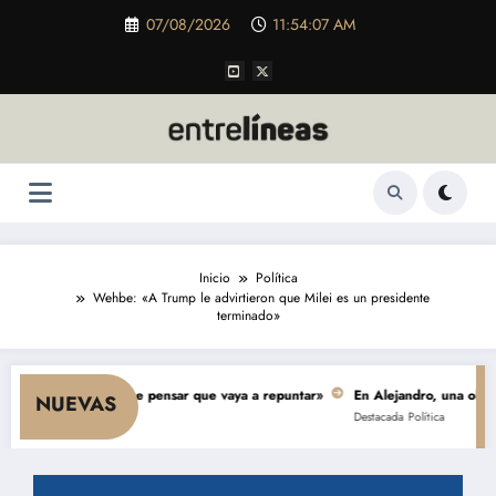
Saltar
07/08/2026
11:54:08 AM
al
contenido
Inicio
Política
Wehbe: «A Trump le advirtieron que Milei es un presidente
terminado»
o y nada hace pensar que vaya a repuntar»
En Alejandro, una obra de $ 5.
NUEVAS
Destacada
Política