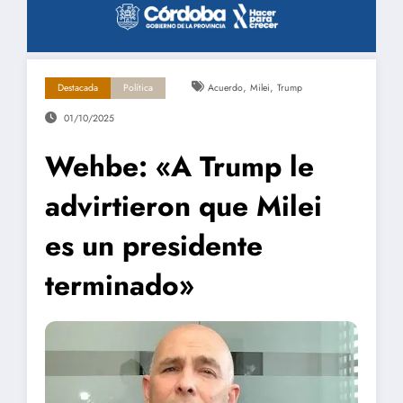
,
,
Destacada
Política
Acuerdo
Milei
Trump
01/10/2025
Wehbe: «A Trump le
advirtieron que Milei
es un presidente
terminado»