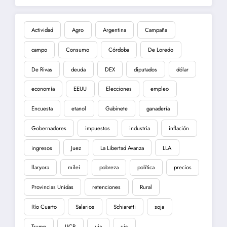
Actividad
Agro
Argentina
Campaña
campo
Consumo
Córdoba
De Loredo
De Rivas
deuda
DEX
diputados
dólar
economía
EEUU
Elecciones
empleo
Encuesta
etanol
Gabinete
ganadería
Gobernadores
impuestos
industria
inflación
ingresos
Juez
La Libertad Avanza
LLA
llaryora
milei
pobreza
política
precios
Provincias Unidas
retenciones
Rural
Río Cuarto
Salarios
Schiaretti
soja
Trump
UCR
uia
uic