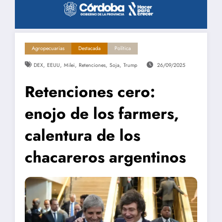
Agropecuarias
Destacada
Política
,
,
,
,
,
DEX
EEUU
Milei
Retenciones
Soja
Trump
26/09/2025
Retenciones cero:
enojo de los farmers,
calentura de los
chacareros argentinos