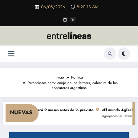
Saltar
06/08/2026
8:20:15 AM
al
contenido
Inicio
Política
Retenciones cero: enojo de los farmers, calentura de los
chacareros argentinos
s se terminará 9 meses antes de lo previsto
«El mundo AgTech es una consec
NUEVAS
Agropecuarias
Destacada
Empresas