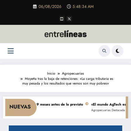
Saltar
06/08/2026
5:48:35 AM
al
contenido
Inicio
Agropecuarias
Moyetta tras la baja de retenciones: «La carga tributaria es
muy pesada y los resultados que vemos son muy pobres»
 se terminará 9 meses antes de lo previsto
«El mundo AgTech es una consec
NUEVAS
Agropecuarias
Destacada
Empresas