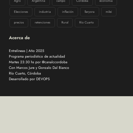
Agro
Argentina
campo
Córdoba
economía
Elecciones
industria
inflación
llaryora
milei
precios
retenciones
Rural
Río Cuarto
Acerca de
Entrelineas | Año 2025
Programa periodístico de actualidad
Martes 23:30 hs por @canalccordoba
Con Marcos Jure y Gonzalo Dal Bianco
Río Cuarto, Córdoba
Desarrollado por
DEVOPS