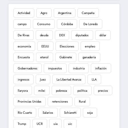
Actividad
Agro
Argentina
Campaña
campo
Consumo
Córdoba
De Loredo
De Rivas
deuda
DEX
diputados
dólar
economía
EEUU
Elecciones
empleo
Encuesta
etanol
Gabinete
ganadería
Gobernadores
impuestos
industria
inflación
ingresos
Juez
La Libertad Avanza
LLA
llaryora
milei
pobreza
política
precios
Provincias Unidas
retenciones
Rural
Río Cuarto
Salarios
Schiaretti
soja
Trump
UCR
uia
uic