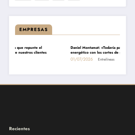
EMPRESAS
Daniel Montamat: «Todavía pagamos el costo del populismo
DESTACADA
ECONOMÍA
EMPRESAS
energético con los cortes de gas»
01/07/2026
Entrelíneas
Recientes