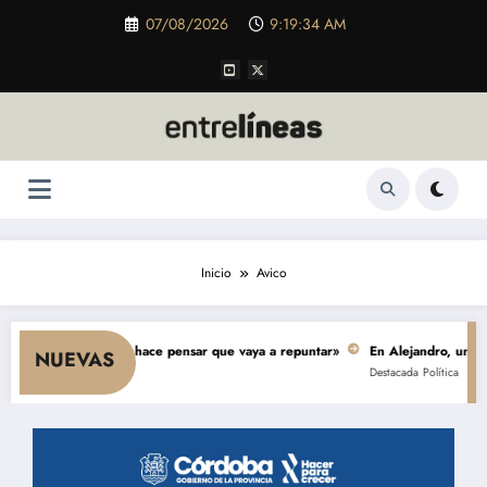
Saltar
07/08/2026
9:19:34 AM
al
contenido
Inicio
Avico
 consumo y nada hace pensar que vaya a repuntar»
En Alejandro, una obra 
NUEVAS
Destacada
Política