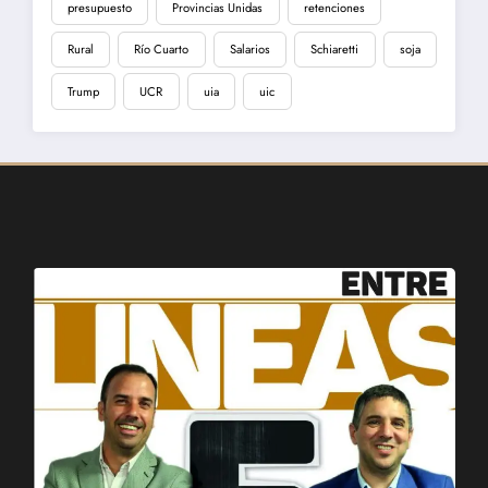
presupuesto
Provincias Unidas
retenciones
Rural
Río Cuarto
Salarios
Schiaretti
soja
Trump
UCR
uia
uic