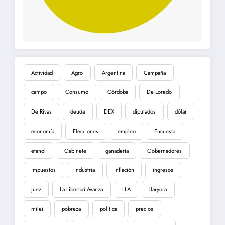
Actividad
Agro
Argentina
Campaña
campo
Consumo
Córdoba
De Loredo
De Rivas
deuda
DEX
diputados
dólar
economía
Elecciones
empleo
Encuesta
etanol
Gabinete
ganadería
Gobernadores
impuestos
industria
inflación
ingresos
Juez
La Libertad Avanza
LLA
llaryora
milei
pobreza
política
precios