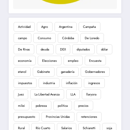
Actividad
Agro
Argentina
Campaña
campo
Consumo
Córdoba
De Loredo
De Rivas
deuda
DEX
diputados
dólar
economía
Elecciones
empleo
Encuesta
etanol
Gabinete
ganadería
Gobernadores
impuestos
industria
inflación
ingresos
Juez
La Libertad Avanza
LLA
llaryora
milei
pobreza
política
precios
presupuesto
Provincias Unidas
retenciones
Rural
Río Cuarto
Salarios
Schiaretti
soja