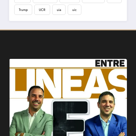
Trump
UCR
uia
uic