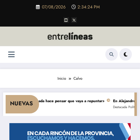
Saltar
07/08/2026
2:34:24 PM
al
contenido
Inicio
Calvo
 el consumo y nada hace pensar que vaya a repuntar»
En Alejandro, una o
NUEVAS
Destacada
Política