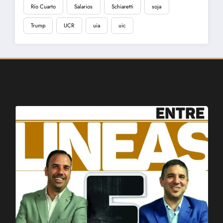
Río Cuarto
Salarios
Schiaretti
soja
Trump
UCR
uia
uic