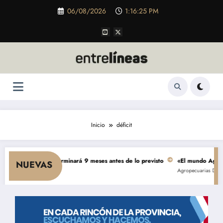
Saltar
06/08/2026
1:16:26 PM
al
contenido
Inicio
déficit
00 millones se terminará 9 meses antes de lo previsto
«El mundo AgTech es 
NUEVAS
Agropecuarias
Destacada