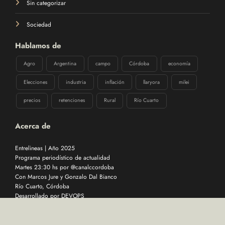
Sin categorizar
Sociedad
Hablamos de
Agro
Argentina
campo
Córdoba
economía
Elecciones
industria
inflación
llaryora
milei
precios
retenciones
Rural
Río Cuarto
Acerca de
Entrelineas | Año 2025
Programa periodístico de actualidad
Martes 23:30 hs por @canalccordoba
Con Marcos Jure y Gonzalo Dal Bianco
Río Cuarto, Córdoba
Desarrollado por
DEVOPS