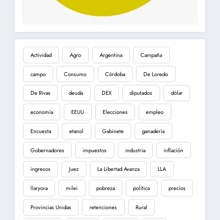
Actividad
Agro
Argentina
Campaña
campo
Consumo
Córdoba
De Loredo
De Rivas
deuda
DEX
diputados
dólar
economía
EEUU
Elecciones
empleo
Encuesta
etanol
Gabinete
ganadería
Gobernadores
impuestos
industria
inflación
ingresos
Juez
La Libertad Avanza
LLA
llaryora
milei
pobreza
política
precios
Provincias Unidas
retenciones
Rural