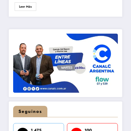
Leer Más
Seguinos
1,475
100