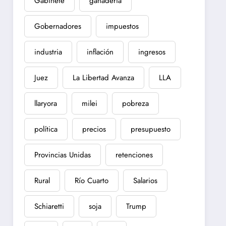
Gabinete
ganadería
Gobernadores
impuestos
industria
inflación
ingresos
Juez
La Libertad Avanza
LLA
llaryora
milei
pobreza
política
precios
presupuesto
Provincias Unidas
retenciones
Rural
Río Cuarto
Salarios
Schiaretti
soja
Trump