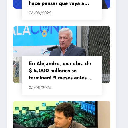
hace pensar que vaya a
repuntar»
06/08/2026
En Alejandro, una obra de
$ 5.000 millones se
terminará 9 meses antes de
lo previsto
05/08/2026