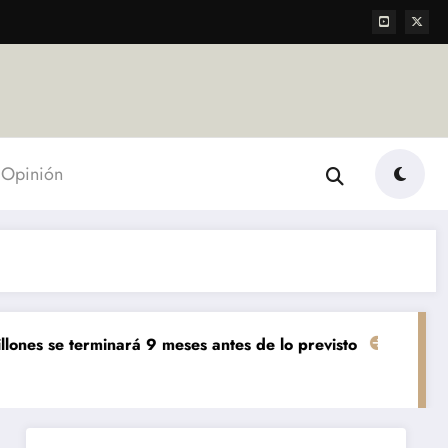
Opinión
 terminará 9 meses antes de lo previsto
«El mundo AgTec
Agropecuarias
Des