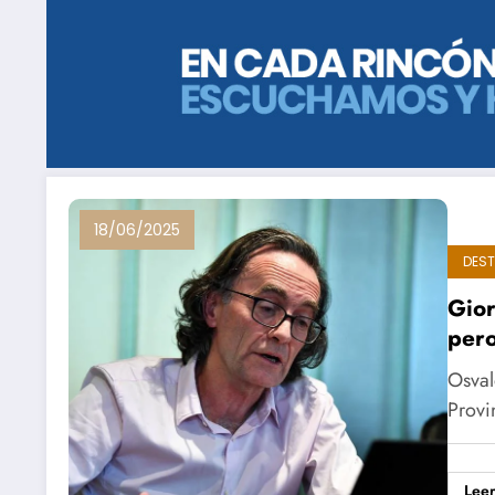
18/06/2025
DES
Gior
pero
Osval
Provi
Lee