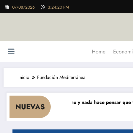
Saltar
07/08/2026
3:24:21 PM
al
contenido
Home
Economí
Inicio
Fundación Mediterránea
eses que cae el consumo y nada hace pensar que vaya a r
NUEVAS