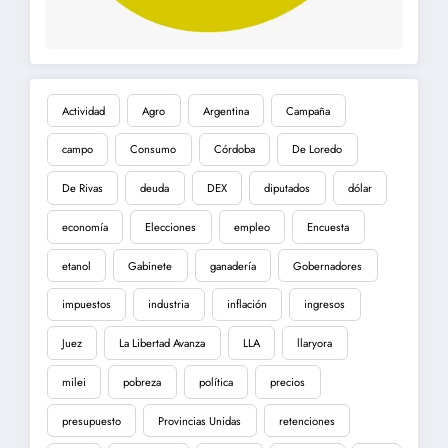
Actividad
Agro
Argentina
Campaña
campo
Consumo
Córdoba
De Loredo
De Rivas
deuda
DEX
diputados
dólar
economía
Elecciones
empleo
Encuesta
etanol
Gabinete
ganadería
Gobernadores
impuestos
industria
inflación
ingresos
Juez
La Libertad Avanza
LLA
llaryora
milei
pobreza
política
precios
presupuesto
Provincias Unidas
retenciones