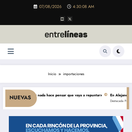
Saltar
07/08/2026
4:30:09 AM
al
contenido
Inicio
importaciones
cae el consumo y nada hace pensar que vaya a repuntar»
En Alejandro, un
NUEVAS
Destacada
Política