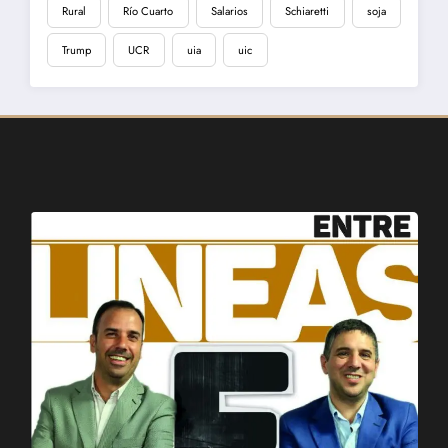
Rural
Río Cuarto
Salarios
Schiaretti
soja
Trump
UCR
uia
uic