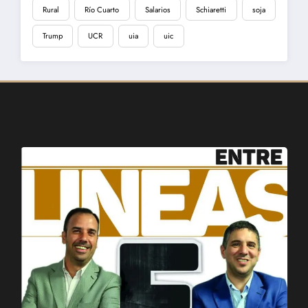
Rural
Río Cuarto
Salarios
Schiaretti
soja
Trump
UCR
uia
uic