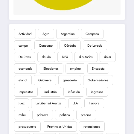
Actividad
Agro
Argentina
Campaña
campo
Consumo
Córdoba
De Loredo
De Rivas
deuda
DEX
diputados
dólar
economía
Elecciones
empleo
Encuesta
etanol
Gabinete
ganadería
Gobernadores
impuestos
industria
inflación
ingresos
Juez
La Libertad Avanza
LLA
llaryora
milei
pobreza
política
precios
presupuesto
Provincias Unidas
retenciones