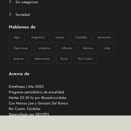
Sin categorizar
Sociedad
Hablamos de
Agro
Argentina
campo
Córdoba
economía
Elecciones
industria
inflación
llaryora
milei
precios
retenciones
Rural
Río Cuarto
Acerca de
Entrelineas | Año 2025
Programa periodístico de actualidad
Martes 23:30 hs por @canalccordoba
Con Marcos Jure y Gonzalo Dal Bianco
Río Cuarto, Córdoba
Desarrollado por
DEVOPS