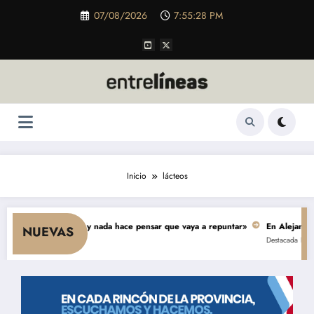
Saltar
07/08/2026
7:55:28 PM
al
contenido
Inicio
lácteos
cae el consumo y nada hace pensar que vaya a repuntar»
En Alejandro, un
NUEVAS
Destacada
Política