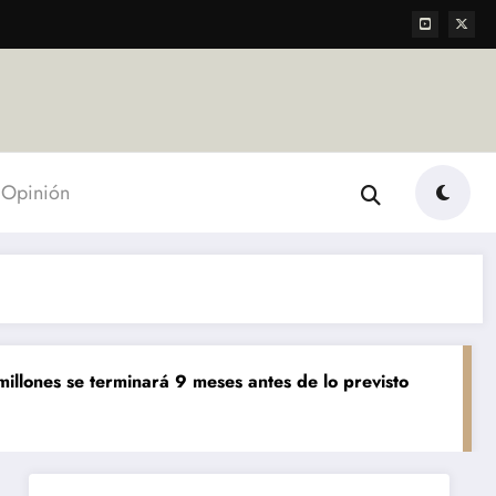
Opinión
e terminará 9 meses antes de lo previsto
«El mundo AgT
Agropecuarias
D