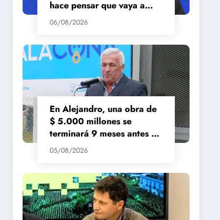
hace pensar que vaya a
repuntar»
06/08/2026
En Alejandro, una obra de
$ 5.000 millones se
terminará 9 meses antes de
lo previsto
05/08/2026