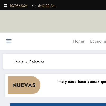
Saltar
10/08/2026
5:43:23 AM
al
contenido
Home
Economí
Inicio
Polémica
 meses que cae el consumo y nada hace pensar que vaya a
NUEVAS