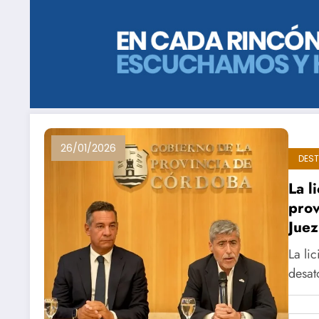
26/01/2026
DES
La l
prov
Juez
La li
desat