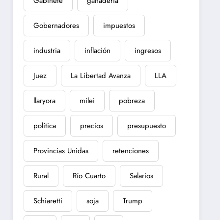
Gabinete
ganadería
Gobernadores
impuestos
industria
inflación
ingresos
Juez
La Libertad Avanza
LLA
llaryora
milei
pobreza
política
precios
presupuesto
Provincias Unidas
retenciones
Rural
Río Cuarto
Salarios
Schiaretti
soja
Trump