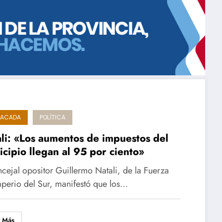
TACADA
POLÍTICA
li: «Los aumentos de impuestos del
cipio llegan al 95 por ciento»
ncejal opositor Guillermo Natali, de la Fuerza
mperio del Sur, manifestó que los…
r Más