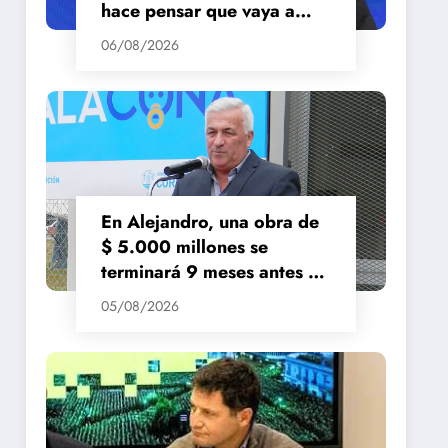
hace pensar que vaya a
repuntar»
06/08/2026
En Alejandro, una obra de
$ 5.000 millones se
terminará 9 meses antes de
lo previsto
05/08/2026