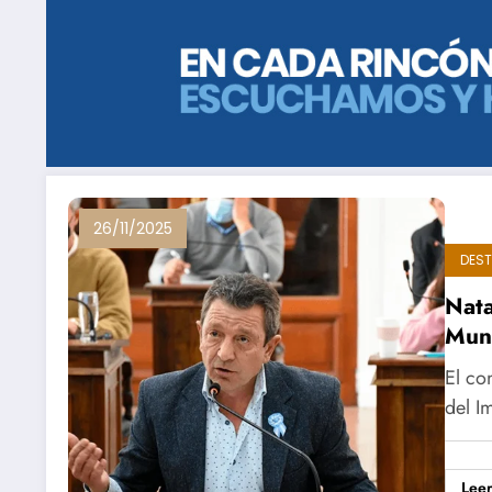
26/11/2025
DES
Nata
Muni
El co
del I
Lee