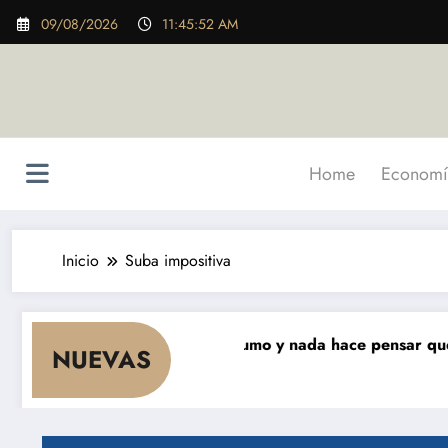
Saltar
09/08/2026
11:45:53 AM
al
contenido
Home
Economí
Inicio
Suba impositiva
 meses que cae el consumo y nada hace pensar que vaya a
NUEVAS