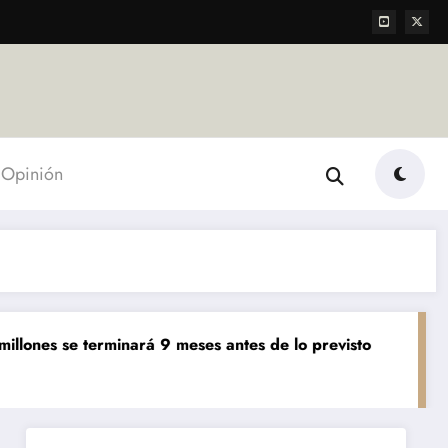
Opinión
e terminará 9 meses antes de lo previsto
«El mundo AgT
Agropecuarias
D