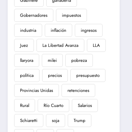
Gabinete
ganadería
Gobernadores
impuestos
industria
inflación
ingresos
Juez
La Libertad Avanza
LLA
llaryora
milei
pobreza
política
precios
presupuesto
Provincias Unidas
retenciones
Rural
Río Cuarto
Salarios
Schiaretti
soja
Trump