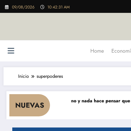
Saltar
09/08/2026
10:42:33 AM
al
contenido
Home
Economí
Inicio
superpoderes
meses que cae el consumo y nada hace pensar que vaya a 
NUEVAS