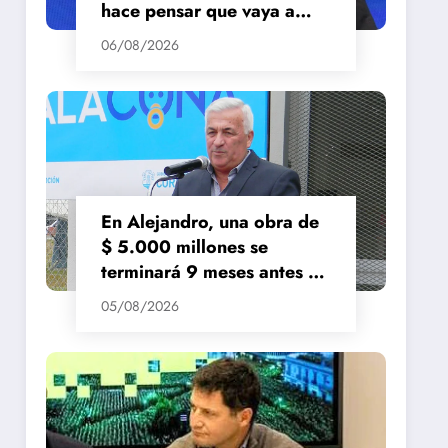
hace pensar que vaya a
repuntar»
06/08/2026
En Alejandro, una obra de
$ 5.000 millones se
terminará 9 meses antes de
lo previsto
05/08/2026