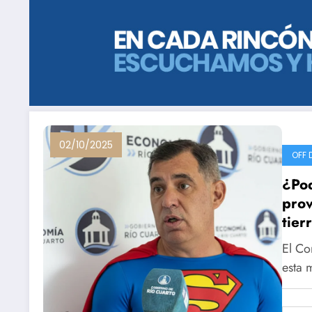
02/10/2025
OFF 
¿Pod
prov
tier
El Co
esta 