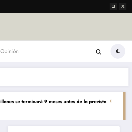
Opinión
 terminará 9 meses antes de lo previsto
«El mundo AgTe
Agropecuarias
Des