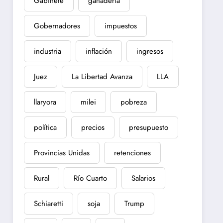
Gabinete
ganadería
Gobernadores
impuestos
industria
inflación
ingresos
Juez
La Libertad Avanza
LLA
llaryora
milei
pobreza
política
precios
presupuesto
Provincias Unidas
retenciones
Rural
Río Cuarto
Salarios
Schiaretti
soja
Trump