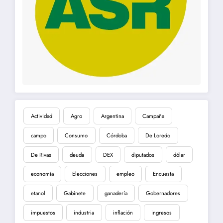
Actividad
Agro
Argentina
Campaña
campo
Consumo
Córdoba
De Loredo
De Rivas
deuda
DEX
diputados
dólar
economía
Elecciones
empleo
Encuesta
etanol
Gabinete
ganadería
Gobernadores
impuestos
industria
inflación
ingresos