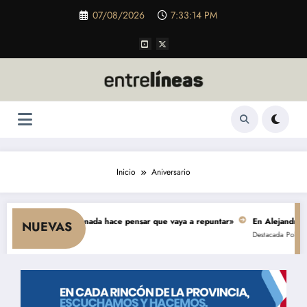
Saltar
07/08/2026
7:33:14 PM
al
contenido
Inicio
Aniversario
e el consumo y nada hace pensar que vaya a repuntar»
En Alejandro, una o
NUEVAS
Destacada
Política