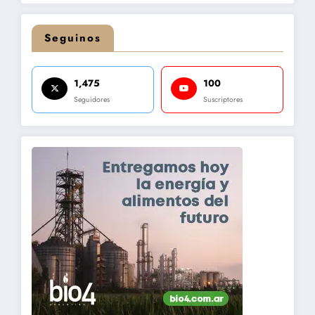
Seguinos
1,475
100
Seguidores
Suscriptores