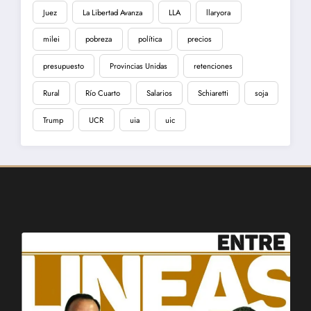
Juez
La Libertad Avanza
LLA
llaryora
milei
pobreza
política
precios
presupuesto
Provincias Unidas
retenciones
Rural
Río Cuarto
Salarios
Schiaretti
soja
Trump
UCR
uia
uic