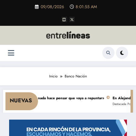
Saltar
09/08/2026
8:01:55 AM
al
contenido
Inicio
Banco Nación
ae el consumo y nada hace pensar que vaya a repuntar»
En Alejandro, una
NUEVAS
Destacada
Política