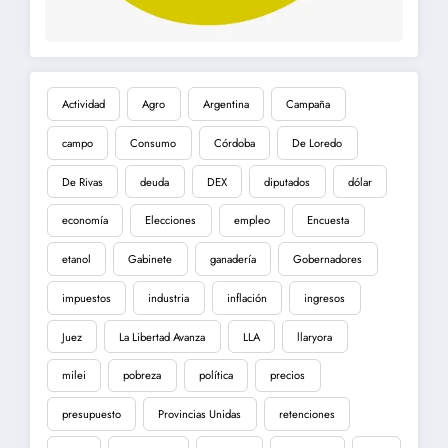
Actividad
Agro
Argentina
Campaña
campo
Consumo
Córdoba
De Loredo
De Rivas
deuda
DEX
diputados
dólar
economía
Elecciones
empleo
Encuesta
etanol
Gabinete
ganadería
Gobernadores
impuestos
industria
inflación
ingresos
Juez
La Libertad Avanza
LLA
llaryora
milei
pobreza
política
precios
presupuesto
Provincias Unidas
retenciones