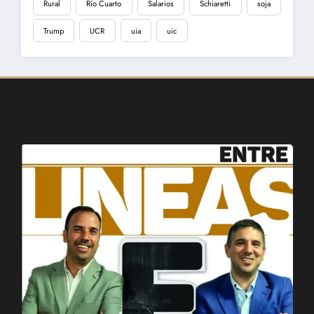
Rural
Río Cuarto
Salarios
Schiaretti
soja
Trump
UCR
uia
uic