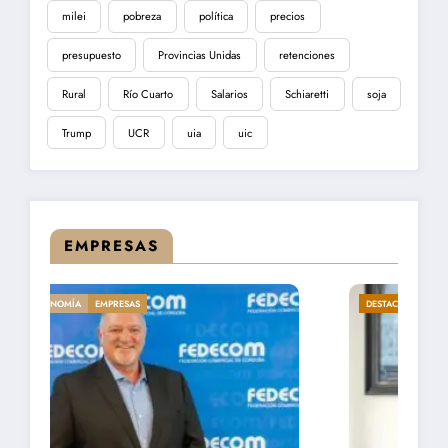
milei
pobreza
política
precios
presupuesto
Provincias Unidas
retenciones
Rural
Río Cuarto
Salarios
Schiaretti
soja
Trump
UCR
uia
uic
EMPRESAS
DESTACADA
ECONOMÍA
EMPRESAS