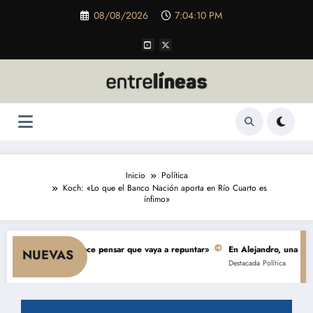
Saltar
08/08/2026
7:04:11 PM
al
contenido
Inicio
Política
Koch: «Lo que el Banco Nación aporta en Río Cuarto es
ínfimo»
mo y nada hace pensar que vaya a repuntar»
En Alejandro, una obra de $ 5
NUEVAS
Destacada
Política