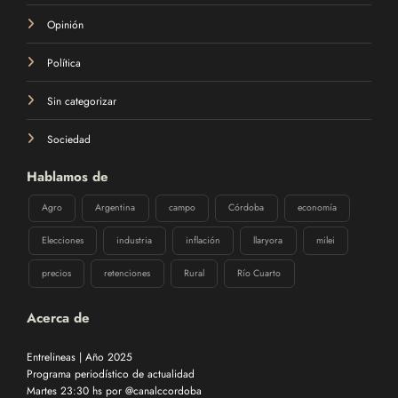
Opinión
Política
Sin categorizar
Sociedad
Hablamos de
Agro
Argentina
campo
Córdoba
economía
Elecciones
industria
inflación
llaryora
milei
precios
retenciones
Rural
Río Cuarto
Acerca de
Entrelineas | Año 2025
Programa periodístico de actualidad
Martes 23:30 hs por @canalccordoba