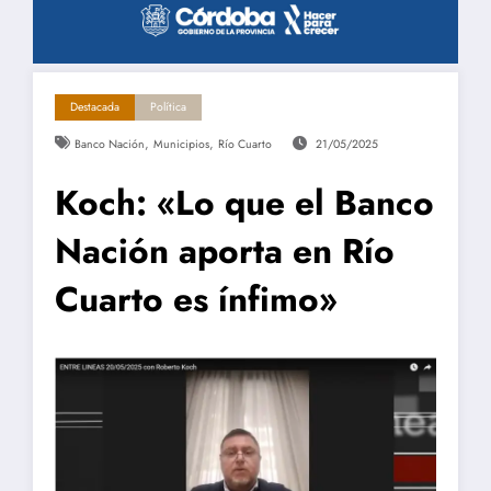
Destacada
Política
,
,
Banco Nación
Municipios
Río Cuarto
21/05/2025
Koch: «Lo que el Banco
Nación aporta en Río
Cuarto es ínfimo»