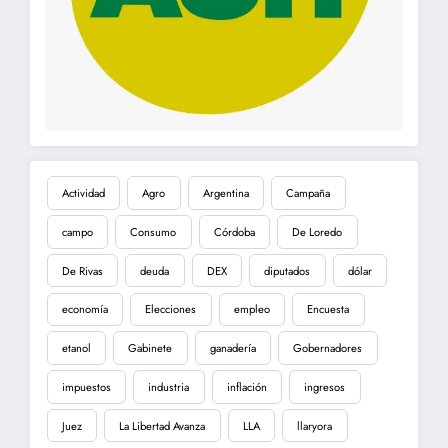
Actividad
Agro
Argentina
Campaña
campo
Consumo
Córdoba
De Loredo
De Rivas
deuda
DEX
diputados
dólar
economía
Elecciones
empleo
Encuesta
etanol
Gabinete
ganadería
Gobernadores
impuestos
industria
inflación
ingresos
Juez
La Libertad Avanza
LLA
llaryora