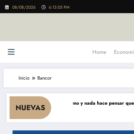
Saltar
08/08/2026
6:13:07 PM
al
contenido
Home
Economí
Inicio
Bancor
meses que cae el consumo y nada hace pensar que vaya a 
NUEVAS