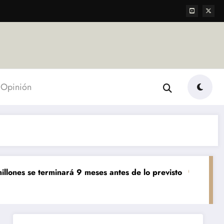
Opinión
 terminará 9 meses antes de lo previsto
«El mundo AgTe
Agropecuarias
De