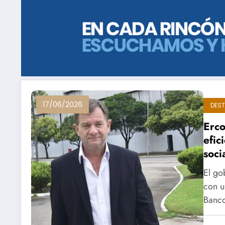
17/06/2026
DES
Erco
efic
soci
El go
con u
Banc