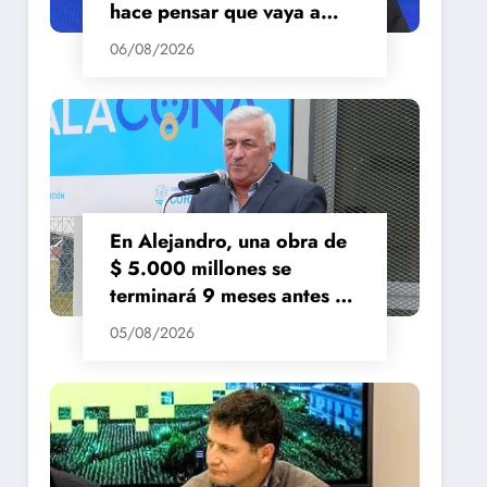
hace pensar que vaya a
repuntar»
06/08/2026
En Alejandro, una obra de
$ 5.000 millones se
terminará 9 meses antes de
lo previsto
05/08/2026