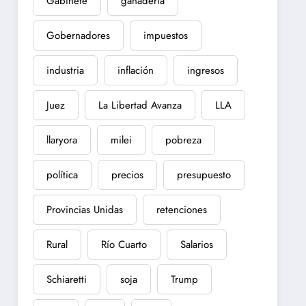
Gabinete
ganadería
Gobernadores
impuestos
industria
inflación
ingresos
Juez
La Libertad Avanza
LLA
llaryora
milei
pobreza
política
precios
presupuesto
Provincias Unidas
retenciones
Rural
Río Cuarto
Salarios
Schiaretti
soja
Trump