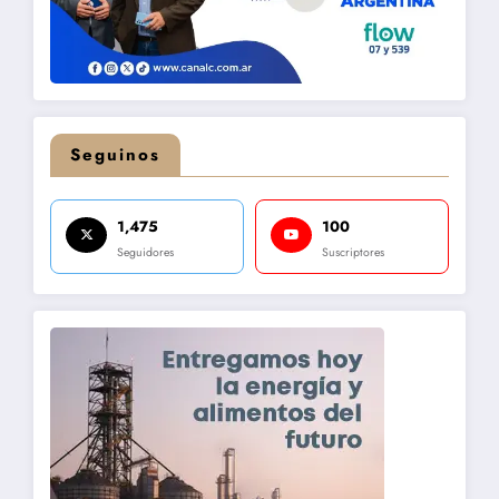
Seguinos
1,475
100
Seguidores
Suscriptores