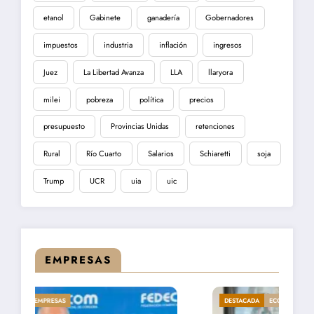
etanol
Gabinete
ganadería
Gobernadores
impuestos
industria
inflación
ingresos
Juez
La Libertad Avanza
LLA
llaryora
milei
pobreza
política
precios
presupuesto
Provincias Unidas
retenciones
Rural
Río Cuarto
Salarios
Schiaretti
soja
Trump
UCR
uia
uic
EMPRESAS
DESTACADA
ECONOMÍA
EMPRESAS