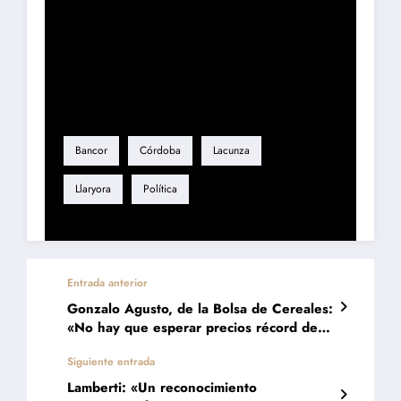
Etiqueta
Bancor
Córdoba
Lacunza
Llaryora
Política
Entrada anterior
Gonzalo Agusto, de la Bolsa de Cereales:
«No hay que esperar precios récord de
los granos»
Siguiente entrada
Lamberti: «Un reconocimiento