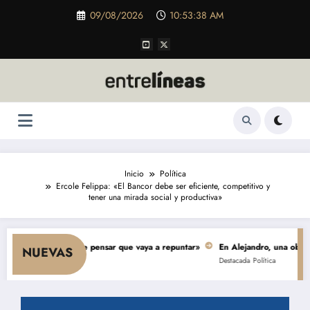
Saltar
09/08/2026
10:53:39 AM
al
contenido
Inicio
Política
Ercole Felippa: «El Bancor debe ser eficiente, competitivo y
tener una mirada social y productiva»
 y nada hace pensar que vaya a repuntar»
En Alejandro, una obra de $ 5.0
NUEVAS
Destacada
Política