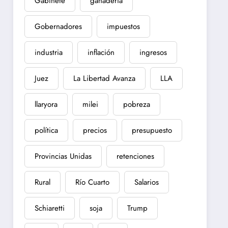
Gabinete
ganadería
Gobernadores
impuestos
industria
inflación
ingresos
Juez
La Libertad Avanza
LLA
llaryora
milei
pobreza
política
precios
presupuesto
Provincias Unidas
retenciones
Rural
Río Cuarto
Salarios
Schiaretti
soja
Trump