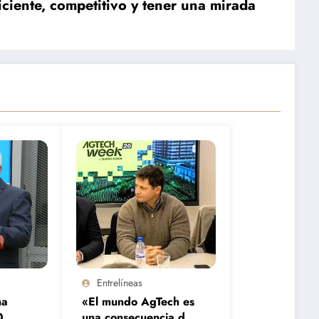
iciente, competitivo y tener una mirada
Entrelíneas
na
«El mundo AgTech es
0
una consecuencia de