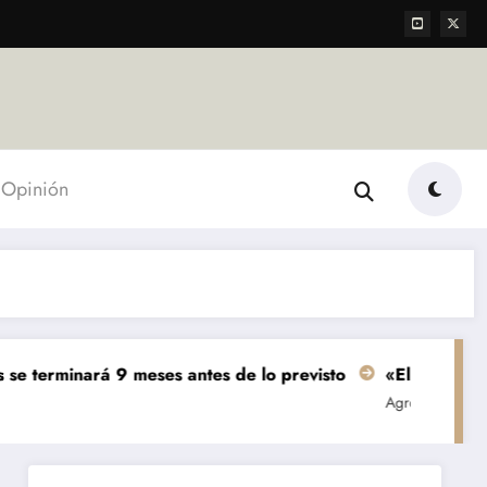
Opinión
á 9 meses antes de lo previsto
«El mundo AgTech es una
Agropecuarias
Destacada
Emp