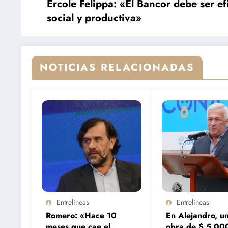
Ercole Felippa: «El Bancor debe ser ef
social y productiva»
NOTICIAS RELACIONADAS
Entrelíneas
Entrelíneas
Romero: «Hace 10
En Alejandro, u
meses que cae el
obra de $ 5.00