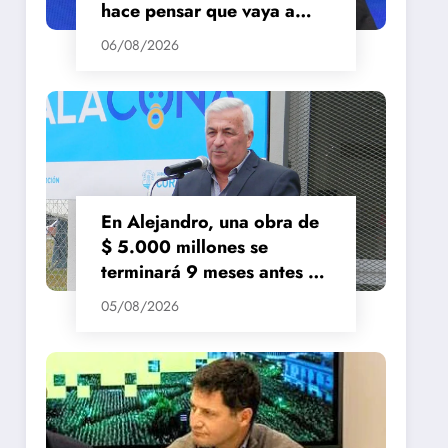
hace pensar que vaya a
repuntar»
06/08/2026
En Alejandro, una obra de
$ 5.000 millones se
terminará 9 meses antes de
lo previsto
05/08/2026