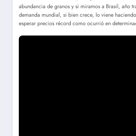
abundancia de granos y si miramos a Brasil, año t
demanda mundial, si bien crece, lo viene haciendo
esperar precios récord como ocurrió en determina