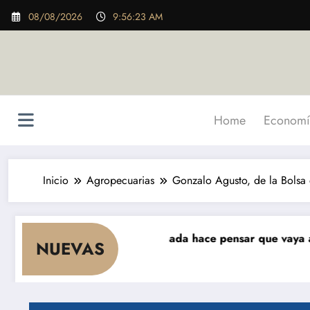
Saltar
08/08/2026
9:56:25 AM
al
contenido
Home
Economí
Inicio
Agropecuarias
Gonzalo Agusto, de la Bolsa 
 cae el consumo y nada hace pensar que vaya a repuntar»
NUEVAS