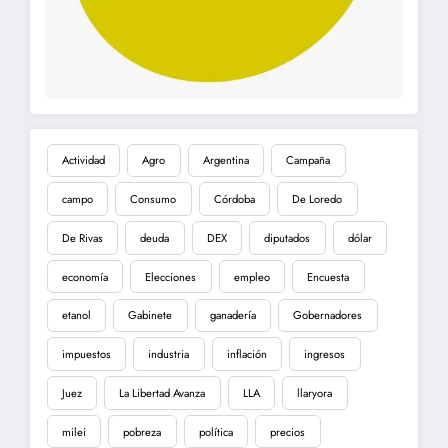
Actividad
Agro
Argentina
Campaña
campo
Consumo
Córdoba
De Loredo
De Rivas
deuda
DEX
diputados
dólar
economía
Elecciones
empleo
Encuesta
etanol
Gabinete
ganadería
Gobernadores
impuestos
industria
inflación
ingresos
Juez
La Libertad Avanza
LLA
llaryora
milei
pobreza
política
precios