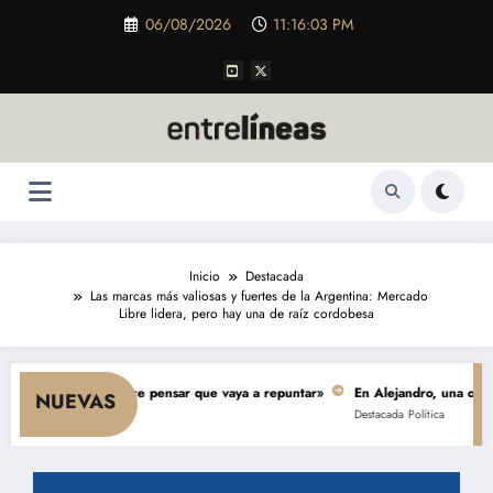
Saltar
06/08/2026
11:16:04 PM
al
contenido
Inicio
Destacada
Las marcas más valiosas y fuertes de la Argentina: Mercado
Libre lidera, pero hay una de raíz cordobesa
y nada hace pensar que vaya a repuntar»
En Alejandro, una obra de $ 5.00
NUEVAS
Destacada
Política