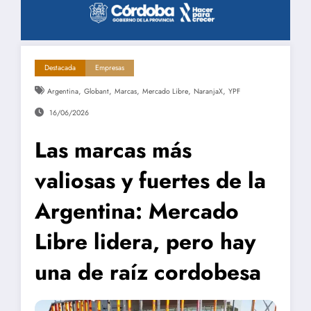
Destacada
Empresas
,
,
,
,
,
Argentina
Globant
Marcas
Mercado Libre
NaranjaX
YPF
16/06/2026
Las marcas más
valiosas y fuertes de la
Argentina: Mercado
Libre lidera, pero hay
una de raíz cordobesa