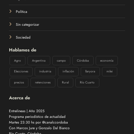
Política
Sin categorizar
Sociedad
Hablamos de
Agro
Argentina
campo
Córdoba
economía
Elecciones
industria
inflación
llaryora
milei
precios
retenciones
Rural
Río Cuarto
Acerca de
Entrelineas | Año 2025
Programa periodístico de actualidad
Martes 23:30 hs por @canalccordoba
Con Marcos Jure y Gonzalo Dal Bianco
Río Cuarto, Córdoba