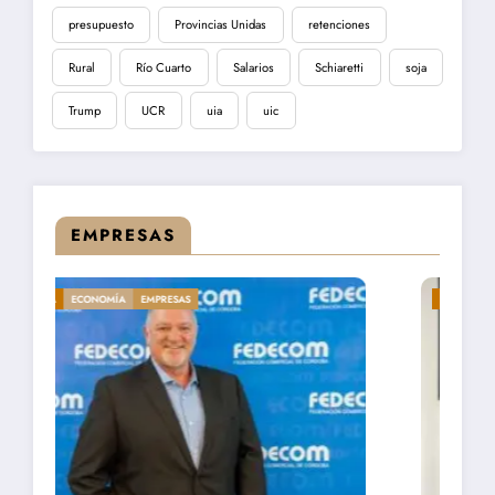
presupuesto
Provincias Unidas
retenciones
Rural
Río Cuarto
Salarios
Schiaretti
soja
Trump
UCR
uia
uic
EMPRESAS
DESTACADA
ECONOMÍA
EMPRESAS