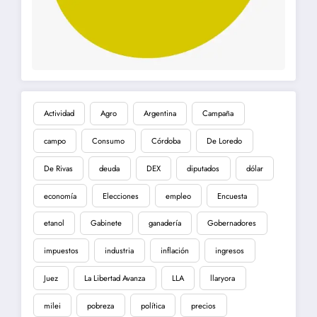
Actividad
Agro
Argentina
Campaña
campo
Consumo
Córdoba
De Loredo
De Rivas
deuda
DEX
diputados
dólar
economía
Elecciones
empleo
Encuesta
etanol
Gabinete
ganadería
Gobernadores
impuestos
industria
inflación
ingresos
Juez
La Libertad Avanza
LLA
llaryora
milei
pobreza
política
precios