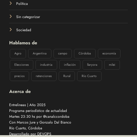
Política
Sin categorizar
Sociedad
Hablamos de
Agro
Argentina
campo
Córdoba
economía
Elecciones
industria
inflación
llaryora
milei
precios
retenciones
Rural
Río Cuarto
Acerca de
Entrelineas | Año 2025
Programa periodístico de actualidad
Martes 23:30 hs por @canalccordoba
Con Marcos Jure y Gonzalo Dal Bianco
Río Cuarto, Córdoba
Desarrollado por
DEVOPS