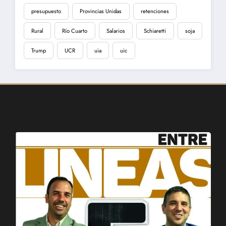
presupuesto
Provincias Unidas
retenciones
Rural
Río Cuarto
Salarios
Schiaretti
soja
Trump
UCR
uia
uic