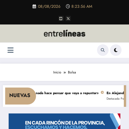
Saltar
08/08/2026
8:23:56 AM
al
contenido
Inicio
Bolsa
ae el consumo y nada hace pensar que vaya a repuntar»
En Alejandro, una 
NUEVAS
Destacada
Política