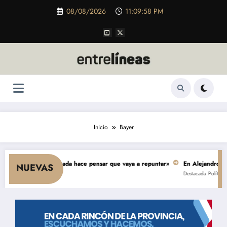
Saltar
08/08/2026
11:09:59 PM
al
contenido
Inicio
Bayer
l consumo y nada hace pensar que vaya a repuntar»
En Alejandro, una obr
NUEVAS
Destacada
Política