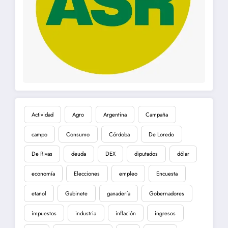
Actividad
Agro
Argentina
Campaña
campo
Consumo
Córdoba
De Loredo
De Rivas
deuda
DEX
diputados
dólar
economía
Elecciones
empleo
Encuesta
etanol
Gabinete
ganadería
Gobernadores
impuestos
industria
inflación
ingresos