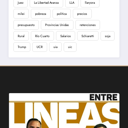
Juez
La Libertad Avanza
LLA
llaryora
milei
pobreza
política
precios
presupuesto
Provincias Unidas
retenciones
Rural
Río Cuarto
Salarios
Schiaretti
soja
Trump
UCR
uia
uic