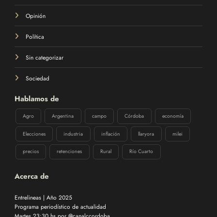
Opinión
Política
Sin categorizar
Sociedad
Hablamos de
Agro
Argentina
campo
Córdoba
economía
Elecciones
industria
inflación
llaryora
milei
precios
retenciones
Rural
Río Cuarto
Acerca de
Entrelineas | Año 2025
Programa periodístico de actualidad
Martes 23:30 hs por @canalccordoba