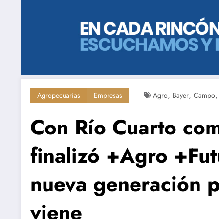
,
,
Agropecuarias
Empresas
Agro
Bayer
Campo
Con Río Cuarto com
finalizó +Agro +Fu
nueva generación p
viene