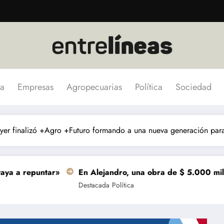
a
Empresas
Agropecuarias
Política
Sociedad
yer finalizó +Agro +Futuro formando a una nueva generación para
ar»
En Alejandro, una obra de $ 5.000 millones se termi
Destacada
Política