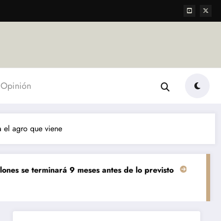
Opinión
 el agro que viene
nará 9 meses antes de lo previsto
«El mundo AgTech es 
Agropecuarias
Destacada