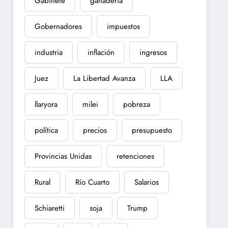
Gabinete
ganadería
Gobernadores
impuestos
industria
inflación
ingresos
Juez
La Libertad Avanza
LLA
llaryora
milei
pobreza
política
precios
presupuesto
Provincias Unidas
retenciones
Rural
Río Cuarto
Salarios
Schiaretti
soja
Trump