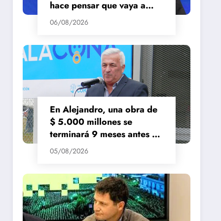
hace pensar que vaya a
repuntar»
06/08/2026
En Alejandro, una obra de
$ 5.000 millones se
terminará 9 meses antes de
lo previsto
05/08/2026