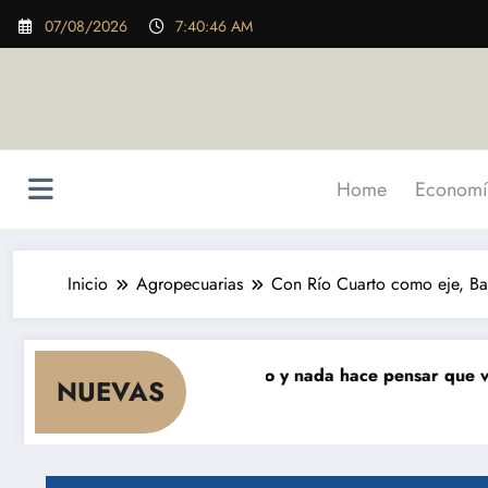
Saltar
07/08/2026
7:40:47 AM
al
contenido
Home
Economí
Inicio
Agropecuarias
Con Río Cuarto como eje, Ba
que cae el consumo y nada hace pensar que vaya a repunt
NUEVAS