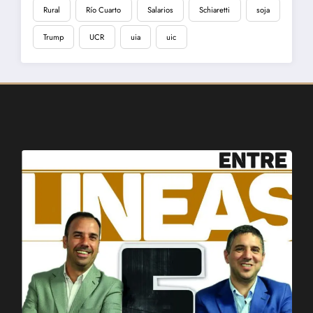
Rural
Río Cuarto
Salarios
Schiaretti
soja
Trump
UCR
uia
uic