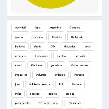
Actividad
Agro
Argentina
Campaña
campo
Consumo
Córdoba
De Loredo
De Rivas
deuda
DEX
diputados
dólar
economía
Elecciones
empleo
Encuesta
etanol
Gabinete
ganadería
Gobernadores
impuestos
industria
inflación
ingresos
Juez
La Libertad Avanza
LLA
llaryora
milei
pobreza
política
precios
presupuesto
Provincias Unidas
retenciones