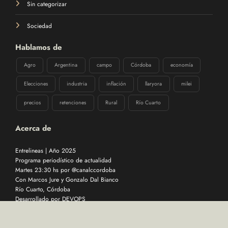
Sin categorizar
Sociedad
Hablamos de
Agro
Argentina
campo
Córdoba
economía
Elecciones
industria
inflación
llaryora
milei
precios
retenciones
Rural
Río Cuarto
Acerca de
Entrelineas | Año 2025
Programa periodístico de actualidad
Martes 23:30 hs por @canalccordoba
Con Marcos Jure y Gonzalo Dal Bianco
Río Cuarto, Córdoba
Desarrollado por
DEVOPS