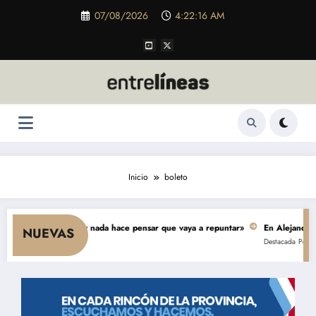
Saltar
07/08/2026
4:22:16 AM
al
contenido
Inicio
boleto
ae el consumo y nada hace pensar que vaya a repuntar»
En Alejandro, una
NUEVAS
Destacada
Política