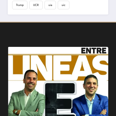
Trump
UCR
uia
uic