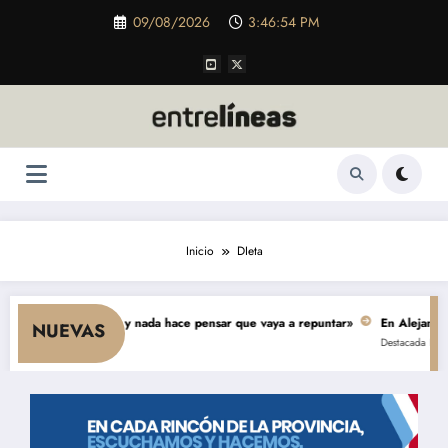
Saltar
09/08/2026
3:46:54 PM
al
contenido
Inicio
DIeta
 cae el consumo y nada hace pensar que vaya a repuntar»
En Alejandro, un
NUEVAS
Destacada
Política