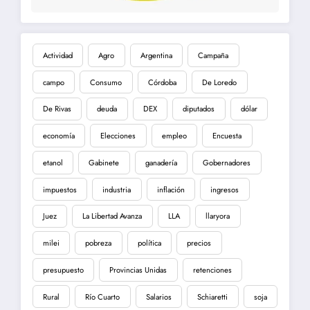
Actividad
Agro
Argentina
Campaña
campo
Consumo
Córdoba
De Loredo
De Rivas
deuda
DEX
diputados
dólar
economía
Elecciones
empleo
Encuesta
etanol
Gabinete
ganadería
Gobernadores
impuestos
industria
inflación
ingresos
Juez
La Libertad Avanza
LLA
llaryora
milei
pobreza
política
precios
presupuesto
Provincias Unidas
retenciones
Rural
Río Cuarto
Salarios
Schiaretti
soja