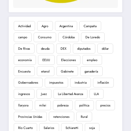
Actividad
Agro
Argentina
Campaña
campo
Consumo
Córdoba
De Loredo
De Rivas
deuda
DEX
diputados
dólar
economía
EEUU
Elecciones
empleo
Encuesta
etanol
Gabinete
ganadería
Gobernadores
impuestos
industria
inflación
ingresos
Juez
La Libertad Avanza
LLA
llaryora
milei
pobreza
política
precios
Provincias Unidas
retenciones
Rural
Río Cuarto
Salarios
Schiaretti
soja