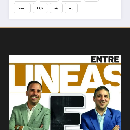
Trump
UCR
uia
uic