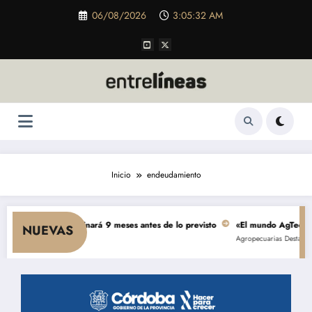
Saltar
06/08/2026
3:05:33 AM
al
contenido
Inicio
endeudamiento
millones se terminará 9 meses antes de lo previsto
«El mundo AgTech es una
NUEVAS
Agropecuarias
Destacada
Emp