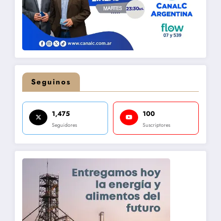
Seguinos
1,475
100
Seguidores
Suscriptores