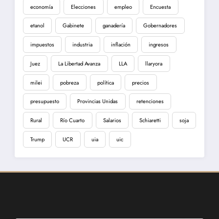
economía
Elecciones
empleo
Encuesta
etanol
Gabinete
ganadería
Gobernadores
impuestos
industria
inflación
ingresos
Juez
La Libertad Avanza
LLA
llaryora
milei
pobreza
política
precios
presupuesto
Provincias Unidas
retenciones
Rural
Río Cuarto
Salarios
Schiaretti
soja
Trump
UCR
uia
uic