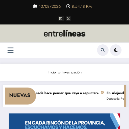
Saltar
10/08/2026
8:54:18 PM
al
contenido
Inicio
Investigación
e el consumo y nada hace pensar que vaya a repuntar»
En Alejandro, una 
NUEVAS
Destacada
Política