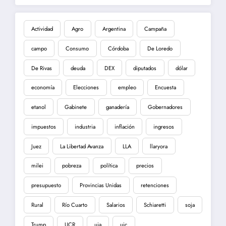
Actividad
Agro
Argentina
Campaña
campo
Consumo
Córdoba
De Loredo
De Rivas
deuda
DEX
diputados
dólar
economía
Elecciones
empleo
Encuesta
etanol
Gabinete
ganadería
Gobernadores
impuestos
industria
inflación
ingresos
Juez
La Libertad Avanza
LLA
llaryora
milei
pobreza
política
precios
presupuesto
Provincias Unidas
retenciones
Rural
Río Cuarto
Salarios
Schiaretti
soja
Trump
UCR
uia
uic