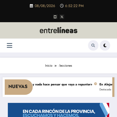
Saltar
08/08/2026
6:52:23 PM
al
contenido
Inicio
:lecciones
 cae el consumo y nada hace pensar que vaya a repuntar»
En Alejandro, un
NUEVAS
Destacada
Política