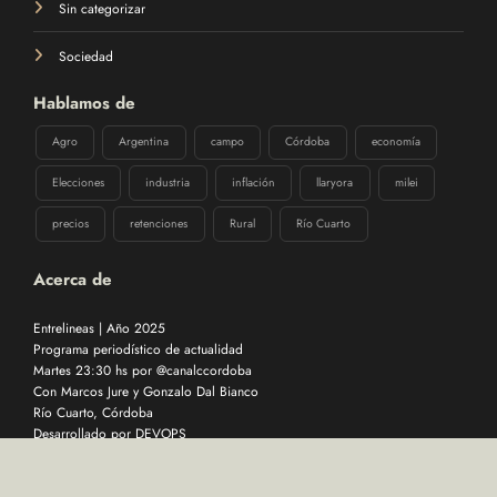
Sin categorizar
Sociedad
Hablamos de
Agro
Argentina
campo
Córdoba
economía
Elecciones
industria
inflación
llaryora
milei
precios
retenciones
Rural
Río Cuarto
Acerca de
Entrelineas | Año 2025
Programa periodístico de actualidad
Martes 23:30 hs por @canalccordoba
Con Marcos Jure y Gonzalo Dal Bianco
Río Cuarto, Córdoba
Desarrollado por
DEVOPS