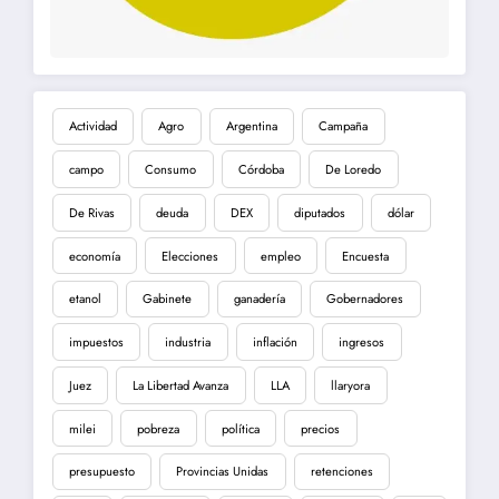
Actividad
Agro
Argentina
Campaña
campo
Consumo
Córdoba
De Loredo
De Rivas
deuda
DEX
diputados
dólar
economía
Elecciones
empleo
Encuesta
etanol
Gabinete
ganadería
Gobernadores
impuestos
industria
inflación
ingresos
Juez
La Libertad Avanza
LLA
llaryora
milei
pobreza
política
precios
presupuesto
Provincias Unidas
retenciones