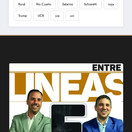
Rural
Río Cuarto
Salarios
Schiaretti
soja
Trump
UCR
uia
uic