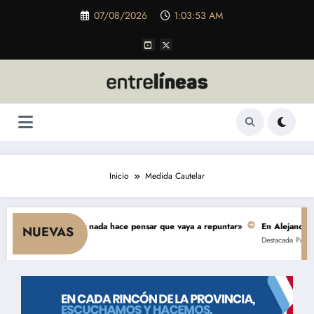
Saltar
07/08/2026
1:03:53 AM
al
contenido
Inicio
Medida Cautelar
ae el consumo y nada hace pensar que vaya a repuntar»
En Alejandro, una
NUEVAS
Destacada
Política