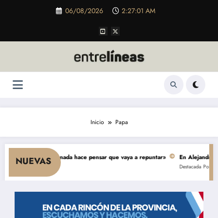
Saltar
06/08/2026
2:27:01 AM
al
contenido
Inicio
Papa
e el consumo y nada hace pensar que vaya a repuntar»
En Alejandro, una o
NUEVAS
Destacada
Política