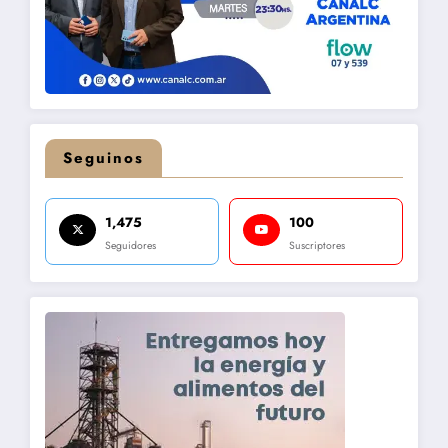
Seguinos
1,475
100
Seguidores
Suscriptores