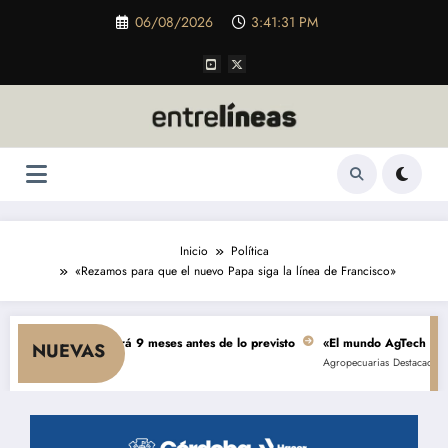
Saltar
06/08/2026
3:41:32 PM
al
contenido
Inicio
Política
«Rezamos para que el nuevo Papa siga la línea de Francisco»
es se terminará 9 meses antes de lo previsto
«El mundo AgTech es una conse
NUEVAS
Agropecuarias
Destacada
Empresas