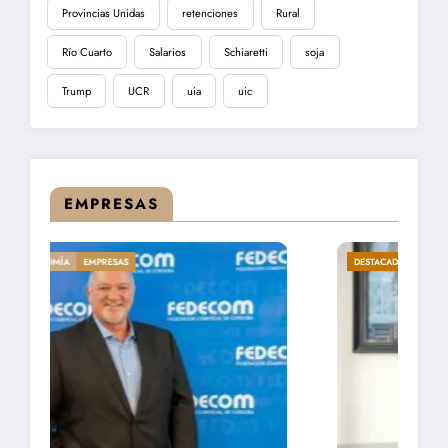
Provincias Unidas
retenciones
Rural
Río Cuarto
Salarios
Schiaretti
soja
Trump
UCR
uia
uic
EMPRESAS
DESTACADA
ECONOMÍA
EMPRESAS