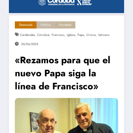
Destacada
Política
Sociedad
,
,
,
,
,
,
Cardenales
Cónclave
Francisco
Iglesia
Papa
Uriona
Vaticano
30/04/2025
«Rezamos para que el
nuevo Papa siga la
línea de Francisco»