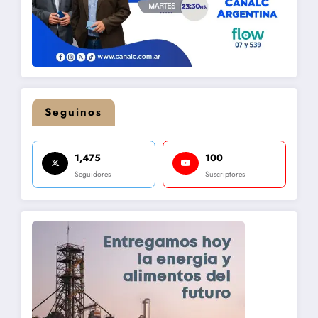
Seguinos
1,475
100
Seguidores
Suscriptores