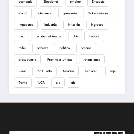
economía
Elecciones
empleo
Encuesta
etanol
Gabinete
ganadería
Gobernadores
impuestos
industria
inflación
ingresos
Juez
La Libertad Avanza
LLA
llaryora
milei
pobreza
política
precios
presupuesto
Provincias Unidas
retenciones
Rural
Río Cuarto
Salarios
Schiaretti
soja
Trump
UCR
uia
uic