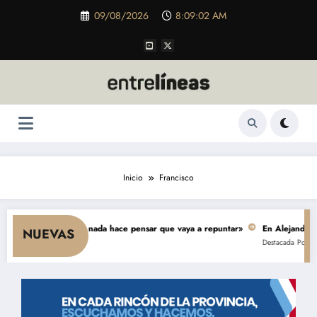
Saltar
09/08/2026
8:09:03 AM
al
contenido
Inicio
Francisco
e el consumo y nada hace pensar que vaya a repuntar»
En Alejandro, una 
NUEVAS
Destacada
Política