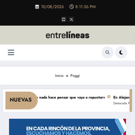
Saltar
10/08/2026
8:11:57 PM
al
contenido
Inicio
Poggi
cae el consumo y nada hace pensar que vaya a repuntar»
En Alejandro, una
NUEVAS
Destacada
Política