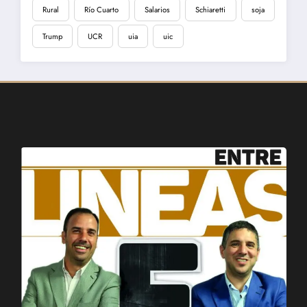
Rural
Río Cuarto
Salarios
Schiaretti
soja
Trump
UCR
uia
uic