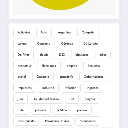
Actividad
Agro
Argentina
Campaña
campo
Consumo
Córdoba
De Loredo
De Rivas
deuda
DEX
diputados
dólar
economía
Elecciones
empleo
Encuesta
etanol
Gabinete
ganadería
Gobernadores
impuestos
industria
inflación
ingresos
Juez
La Libertad Avanza
LLA
llaryora
milei
pobreza
política
precios
presupuesto
Provincias Unidas
retenciones