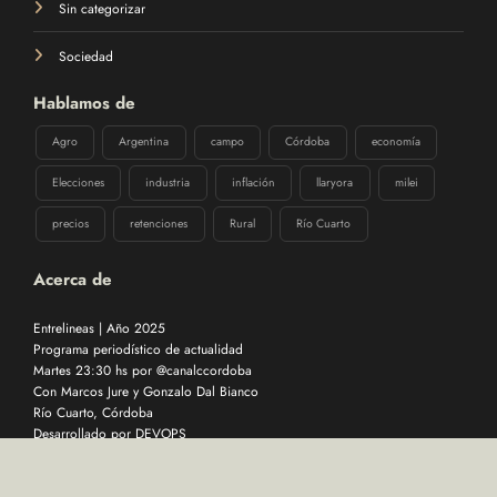
Sin categorizar
Sociedad
Hablamos de
Agro
Argentina
campo
Córdoba
economía
Elecciones
industria
inflación
llaryora
milei
precios
retenciones
Rural
Río Cuarto
Acerca de
Entrelineas | Año 2025
Programa periodístico de actualidad
Martes 23:30 hs por @canalccordoba
Con Marcos Jure y Gonzalo Dal Bianco
Río Cuarto, Córdoba
Desarrollado por
DEVOPS