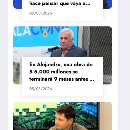
hace pensar que vaya a
repuntar»
06/08/2026
En Alejandro, una obra de
$ 5.000 millones se
terminará 9 meses antes de
lo previsto
05/08/2026