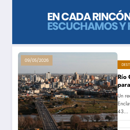
09/05/2026
DES
Río 
para
Un re
Encla
43…