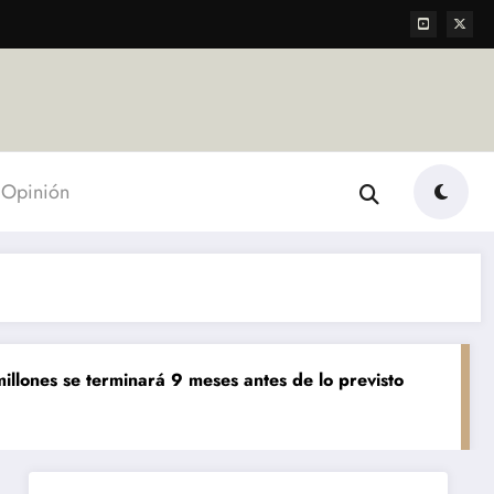
Opinión
e terminará 9 meses antes de lo previsto
«El mundo AgT
Agropecuarias
De