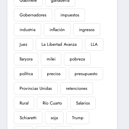
Gabinete
ganadería
Gobernadores
impuestos
industria
inflación
ingresos
Juez
La Libertad Avanza
LLA
llaryora
milei
pobreza
política
precios
presupuesto
Provincias Unidas
retenciones
Rural
Río Cuarto
Salarios
Schiaretti
soja
Trump