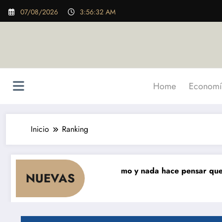
Saltar
07/08/2026
3:56:33 AM
al
contenido
Home
Economí
Inicio
Ranking
meses que cae el consumo y nada hace pensar que vaya a 
NUEVAS