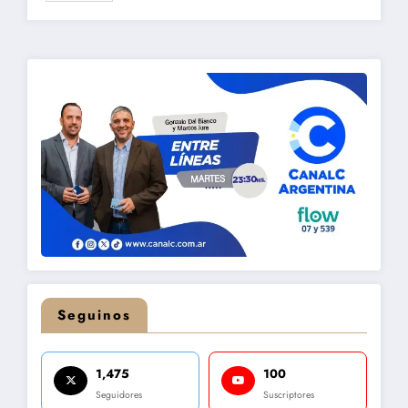
Seguinos
1,475
100
Seguidores
Suscriptores