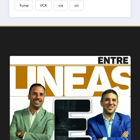
Trump
UCR
uia
uic