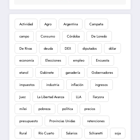
Actividad
Agro
Argentina
Campaña
campo
Consumo
Córdoba
De Loredo
De Rivas
deuda
DEX
diputados
dólar
economía
Elecciones
empleo
Encuesta
etanol
Gabinete
ganadería
Gobernadores
impuestos
industria
inflación
ingresos
Juez
La Libertad Avanza
LLA
llaryora
milei
pobreza
política
precios
presupuesto
Provincias Unidas
retenciones
Rural
Río Cuarto
Salarios
Schiaretti
soja