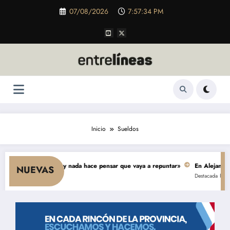
Saltar
07/08/2026
7:57:35 PM
al
contenido
Inicio
Sueldos
cae el consumo y nada hace pensar que vaya a repuntar»
En Alejandro, un
NUEVAS
Destacada
Política