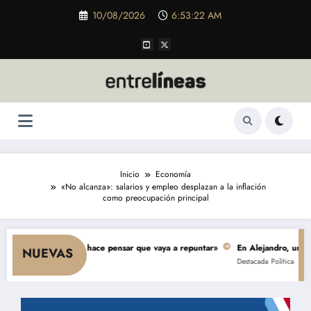
Saltar
10/08/2026
6:53:23 AM
al
contenido
Inicio
Economía
«No alcanza»: salarios y empleo desplazan a la inflación
como preocupación principal
nsumo y nada hace pensar que vaya a repuntar»
En Alejandro, una obra de 
NUEVAS
Destacada
Política