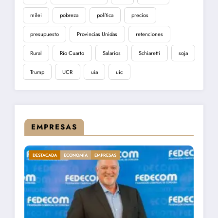
milei
pobreza
política
precios
presupuesto
Provincias Unidas
retenciones
Rural
Río Cuarto
Salarios
Schiaretti
soja
Trump
UCR
uia
uic
EMPRESAS
DESTACADA
ECONOMÍA
EMPRESAS