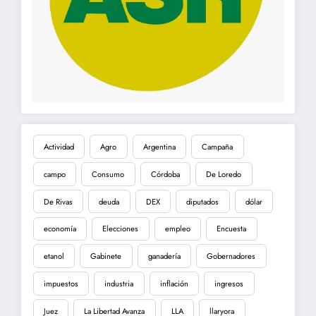
Actividad
Agro
Argentina
Campaña
campo
Consumo
Córdoba
De Loredo
De Rivas
deuda
DEX
diputados
dólar
economía
Elecciones
empleo
Encuesta
etanol
Gabinete
ganadería
Gobernadores
impuestos
industria
inflación
ingresos
Juez
La Libertad Avanza
LLA
llaryora